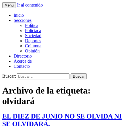
Ir al contenido
Menú
La nueva opción en información
La Yunta de Tepic
Inicio
Secciones
Política
Policiaca
Sociedad
Deportes
Columna
Opinión
Directorio
Acerca de
Contacto
Buscar:
Archivo de la etiqueta:
olvidará
EL DIEZ DE JUNIO NO SE OLVIDA NI
SE OLVIDARÁ.