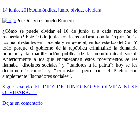
14 junio, 2016
Opinión
diez
,
junio
,
olvida
,
olvidará
Por Octavio Camelo Romero
¿Cómo se puede olvidar el 10 de junio si a cada rato nos lo
recuerdan? Este 10 de junio nos lo recordaron con la “represión” a
los manifestantes en Tlaxcala y en general, en los estados del Sur. Y
todo porque el gobierno de la república criminalizó la demanda
popular y la manifestación pública de la inconformidad social.
Anteriormente a los que encabezaban estos movimientos se les
llamaba “disolutos sociales” y “traidores a la patria”; hoy se les
denomina “sicarios” y “terroristas”; pero para el Pueblo son
simplemente “luchadores sociales”.
Sigue leyendo
EL DIEZ DE JUNIO NO SE OLVIDA NI SE
OLVIDARÁ.
→
Dejar un comentario