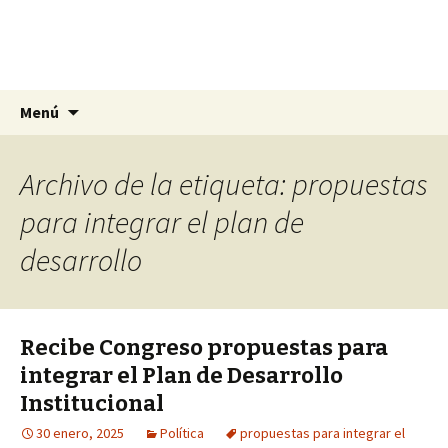
La nueva opción en información
Ir
Buscar:
La Yunta de Tepic
Menú
al
contenido
Archivo de la etiqueta: propuestas
para integrar el plan de
desarrollo
Recibe Congreso propuestas para
integrar el Plan de Desarrollo
Institucional
30 enero, 2025
Política
propuestas para integrar el