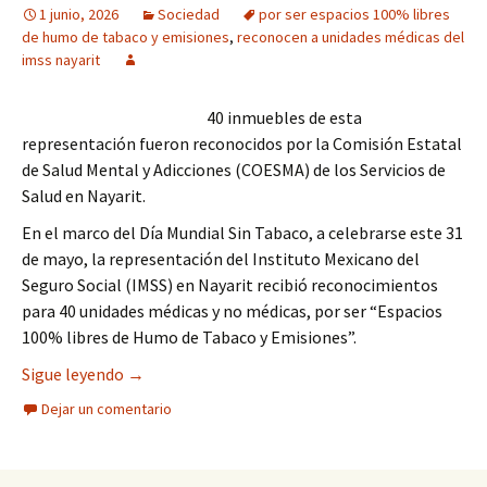
1 junio, 2026
Sociedad
por ser espacios 100% libres
de humo de tabaco y emisiones
,
reconocen a unidades médicas del
imss nayarit
40 inmuebles de esta
representación fueron reconocidos por la Comisión Estatal
de Salud Mental y Adicciones (COESMA) de los Servicios de
Salud en Nayarit.
En el marco del Día Mundial Sin Tabaco, a celebrarse este 31
de mayo, la representación del Instituto Mexicano del
Seguro Social (IMSS) en Nayarit recibió reconocimientos
para 40 unidades médicas y no médicas, por ser “Espacios
100% libres de Humo de Tabaco y Emisiones”.
Reconocen a unidades médicas y administrativas 
Sigue leyendo
→
Dejar un comentario