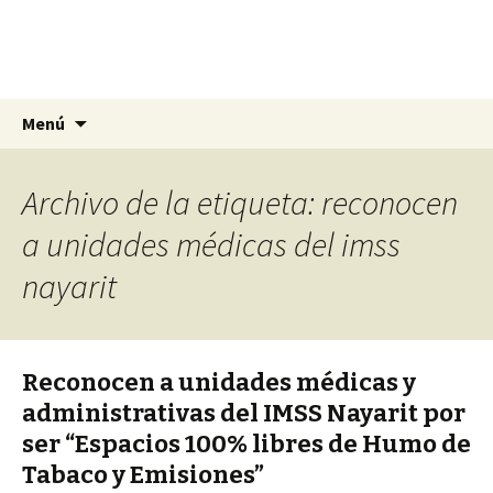
La nueva opción en información
Ir
Buscar:
La Yunta de Tepic
Menú
al
contenido
Archivo de la etiqueta: reconocen
a unidades médicas del imss
nayarit
Reconocen a unidades médicas y
administrativas del IMSS Nayarit por
ser “Espacios 100% libres de Humo de
Tabaco y Emisiones”