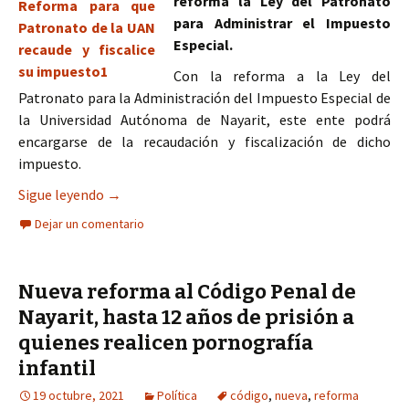
reforma la Ley del Patronato
para Administrar el Impuesto
Especial.
Con la reforma a la Ley del
Patronato para la Administración del Impuesto Especial de
la Universidad Autónoma de Nayarit, este ente podrá
encargarse de la recaudación y fiscalización de dicho
impuesto.
Revisará Congreso reforma para que Patronato de
Sigue leyendo
→
Dejar un comentario
Nueva reforma al Código Penal de
Nayarit, hasta 12 años de prisión a
quienes realicen pornografía
infantil
19 octubre, 2021
Política
código
,
nueva
,
reforma