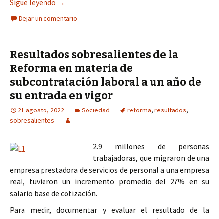
Analizará Congreso reforma en favor de la salud
Sigue leyendo
→
Dejar un comentario
Resultados sobresalientes de la
Reforma en materia de
subcontratación laboral a un año de
su entrada en vigor
21 agosto, 2022
Sociedad
reforma
,
resultados
,
sobresalientes
2.9 millones de personas
trabajadoras, que migraron de una
empresa prestadora de servicios de personal a una empresa
real, tuvieron un incremento promedio del 27% en su
salario base de cotización.
Para medir, documentar y evaluar el resultado de la