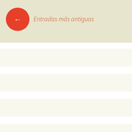
Ir
←
Entradas más antiguas
a
las
entradas