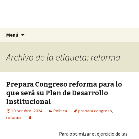
La nueva opción en información
Ir
Buscar:
La Yunta de Tepic
Menú
al
contenido
Archivo de la etiqueta: reforma
Prepara Congreso reforma para lo
que será su Plan de Desarrollo
Institucional
10 octubre, 2024
Política
prepara congreso
,
reforma
Para optimizar el ejercicio de las