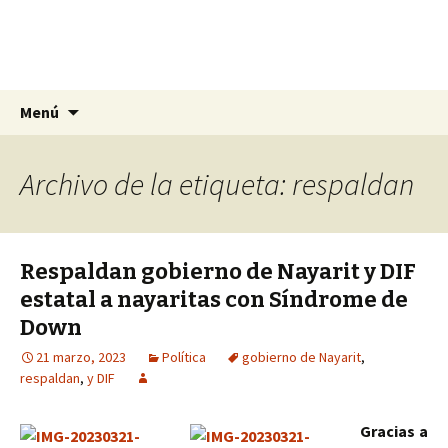
La nueva opción en información
Ir
Buscar:
La Yunta de Tepic
Menú
al
contenido
Archivo de la etiqueta: respaldan
Respaldan gobierno de Nayarit y DIF
estatal a nayaritas con Síndrome de
Down
21 marzo, 2023
Política
gobierno de Nayarit
,
respaldan
,
y DIF
Gracias a