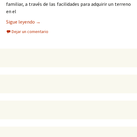
familiar, a través de las facilidades para adquirir un terreno
en el
Respaldan trabajadores a Gobernador por sus nu
Sigue leyendo
→
Dejar un comentario