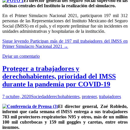
El director general del Seguro Social supervisó en las
oficinas centrales del Instituto la realización del simulacro.
En el Primer Simulacro Nacional 2021, participaron 197 mil 312
personas de las Representaciones del Instituto Mexicano del Seguro
Social (IMSS) en el país, y el reporte preliminar fue sin incidentes en
unidades administrativas y hospitalarias de la institución.
Sigue leyendo
Participan más de 197 mil trabajadores del IMSS en
Primer Simulacro Nacional 2021
→
Dejar un comentario
Proteger a trabajadores y
derechohabientes, prioridad del IMSS
durante la pandemia por COVID-19
7 octubre, 2020
Sociedad
derechohabientes
,
proteger
,
trabajadores
El director general, Zoé Robledo,
informó que cada semana el IMSS entrega a sus trabajadores
783 mil protectores respiratorios N95 y otros, más de un millón
100 mil cubrebocas y 159 mil goggles y caretas, entre otros
insumos.