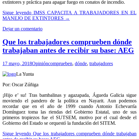
extintores y práctica para apagar fuego en conatos de incendio.
Sigue leyendo
IMSS CAPACITA A TRABAJADORES EN EL
MANEJO DE EXTINTORES
→
Dejar un comentario
Que los trabajadores comprueben dónde
trabajaban antes de recibir su base: AEG
17 mayo, 2018
Opinión
comprueben
,
dónde
,
trabajadores
La Yunta
Por: Oscar Zúñiga
¡Hijo e’ su! Tras bambalinas y agazapada, Águeda Galicia sigue
moviendo el pandero de la política en Nayarit. Aun podemos
recordar que en el año de 1999 cuando Antonio Echevarría
Domínguez toma las riendas del Gobierno Estatal, uno de sus
primeros tropiezos fue el SUTSEM, motivo por el cual desde el
Gobierno del Estado se orquestó la fundación del SITEM.
Sigue leyendo
Que los trabajadores comprueben dónde trabajaban