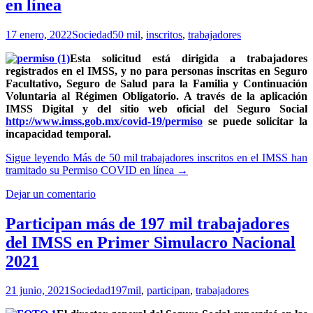
en línea
17 enero, 2022
Sociedad
50 mil
,
inscritos
,
trabajadores
Esta solicitud está dirigida a trabajadores
registrados en el IMSS, y no para personas
inscritas en Seguro
Facultativo, Seguro de Salud para la Familia y Continuación
Voluntaria al Régimen Obligatorio.
A través de la aplicación
IMSS Digital y del sitio web oficial del Seguro Social
http://www.imss.gob.mx/covid-19/permiso
se puede solicitar la
incapacidad temporal.
Sigue leyendo
Más de 50 mil trabajadores inscritos en el IMSS han
tramitado su Permiso COVID en línea
→
Dejar un comentario
Participan más de 197 mil trabajadores
del IMSS en Primer Simulacro Nacional
2021
21 junio, 2021
Sociedad
197mil
,
participan
,
trabajadores