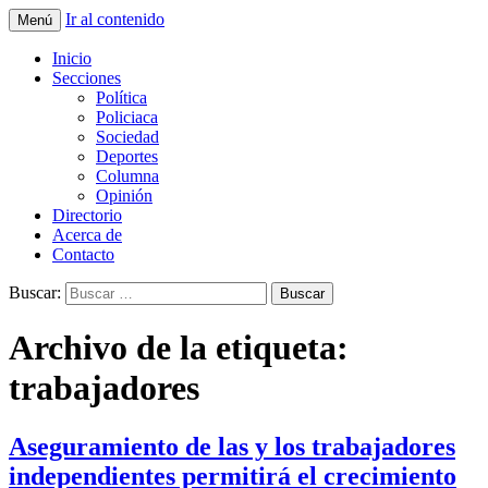
Ir al contenido
Menú
La nueva opción en información
La Yunta de Tepic
Inicio
Secciones
Política
Policiaca
Sociedad
Deportes
Columna
Opinión
Directorio
Acerca de
Contacto
Buscar:
Archivo de la etiqueta:
trabajadores
Aseguramiento de las y los trabajadores
independientes permitirá el crecimiento