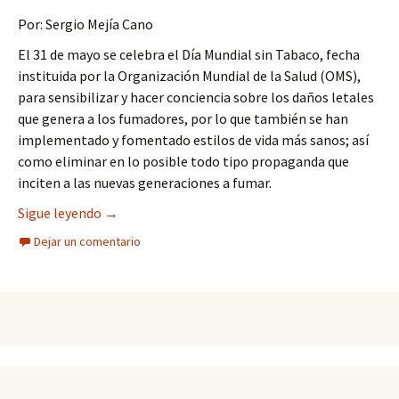
Por: Sergio Mejía Cano
El 31 de mayo se celebra el Día Mundial sin Tabaco, fecha
instituida por la Organización Mundial de la Salud (OMS),
para sensibilizar y hacer conciencia sobre los daños letales
que genera a los fumadores, por lo que también se han
implementado y fomentado estilos de vida más sanos; así
como eliminar en lo posible todo tipo propaganda que
inciten a las nuevas generaciones a fumar.
Existe la duda si se fuma tabaco o basura proces
Sigue leyendo
→
Dejar un comentario