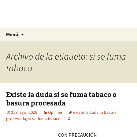
La nueva opción en información
Ir
Buscar:
La Yunta de Tepic
Menú
al
contenido
Archivo de la etiqueta: si se fuma
tabaco
Existe la duda si se fuma tabaco o
basura procesada
31 mayo, 2026
Opinión
existe la duda
,
o basura
procesada
,
si se fuma tabaco
CON PRECAUCIÓN