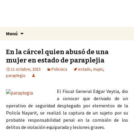
La nueva opción en información
Ir
Buscar:
La Yunta de Tepic
Menú
al
contenido
En la cárcel quien abusó de una
mujer en estado de paraplejia
11 octubre, 2015
Policiaca
estado
,
mujer
,
paraplegia
El Fiscal General Edgar Veytia, dio
a conocer que derivado de un
operativo de seguridad desplegado por elementos de la
Policía Nayarit, se realizó la captura de un sujeto por su
probable responsabilidad penal en la comisión de los
delitos de violación equiparada y lesiones graves.