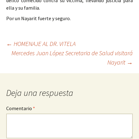
delito cometido contra su víctima, llevando justicia para
ella y su familia.
Por un Nayarit fuerte y seguro.
Ir
←
HOMENAJE AL DR. VITELA
Mercedes Juan López Secretaria de Salud visitará
a
Nayarit
→
la
entrada
Deja una respuesta
Comentario
*