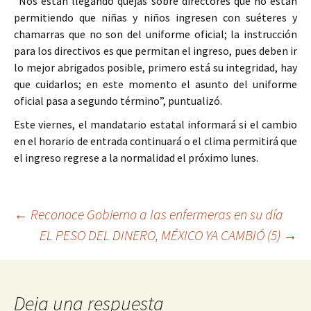
“Nos están llegando quejas sobre directores que no están
permitiendo que niñas y niños ingresen con suéteres y
chamarras que no son del uniforme oficial; la instrucción
para los directivos es que permitan el ingreso, pues deben ir
lo mejor abrigados posible, primero está su integridad, hay
que cuidarlos; en este momento el asunto del uniforme
oficial pasa a segundo término”, puntualizó.
Este viernes, el mandatario estatal informará si el cambio
en el horario de entrada continuará o el clima permitirá que
el ingreso regrese a la normalidad el próximo lunes.
Ir
←
Reconoce Gobierno a las enfermeras en su día
EL PESO DEL DINERO, MÉXICO YA CAMBIÓ (5)
→
a
la
entrada
Deja una respuesta