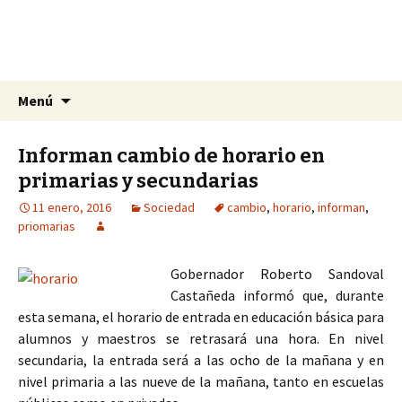
La nueva opción en información
Ir
Buscar:
La Yunta de Tepic
Menú
al
contenido
Informan cambio de horario en
primarias y secundarias
11 enero, 2016
Sociedad
cambio
,
horario
,
informan
,
priomarias
Gobernador Roberto Sandoval
Castañeda informó que, durante
esta semana, el horario de entrada en educación básica para
alumnos y maestros se retrasará una hora. En nivel
secundaria, la entrada será a las ocho de la mañana y en
nivel primaria a las nueve de la mañana, tanto en escuelas