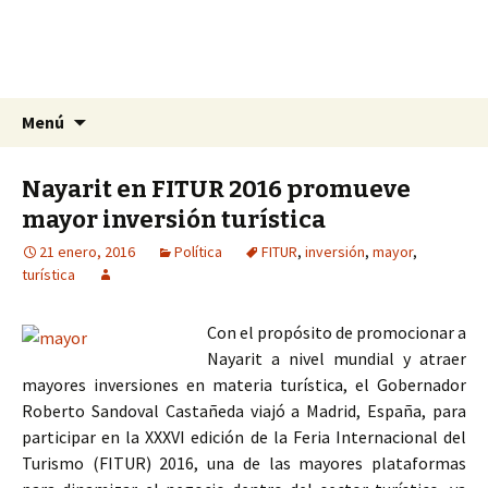
La nueva opción en información
Ir
Buscar:
La Yunta de Tepic
Menú
al
contenido
Nayarit en FITUR 2016 promueve
mayor inversión turística
21 enero, 2016
Política
FITUR
,
inversión
,
mayor
,
turística
Con el propósito de promocionar a
Nayarit a nivel mundial y atraer
mayores inversiones en materia turística, el Gobernador
Roberto Sandoval Castañeda viajó a Madrid, España, para
participar en la XXXVI edición de la Feria Internacional del
Turismo (FITUR) 2016, una de las mayores plataformas