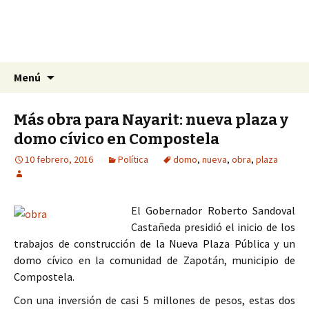
La nueva opción en información
Ir
Buscar:
La Yunta de Tepic
Menú
al
contenido
Más obra para Nayarit: nueva plaza y
domo cívico en Compostela
10 febrero, 2016
Política
domo
,
nueva
,
obra
,
plaza
El Gobernador Roberto Sandoval
Castañeda presidió el inicio de los
trabajos de construcción de la Nueva Plaza Pública y un
domo cívico en la comunidad de Zapotán, municipio de
Compostela.
Con una inversión de casi 5 millones de pesos, estas dos