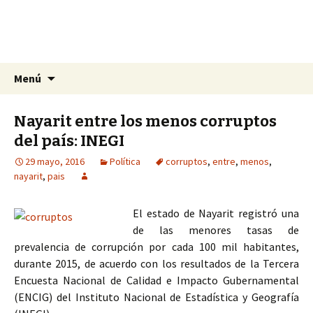
La nueva opción en información
Ir
Buscar:
La Yunta de Tepic
Menú
al
contenido
Nayarit entre los menos corruptos
del país: INEGI
29 mayo, 2016
Política
corruptos
,
entre
,
menos
,
nayarit
,
pais
El estado de Nayarit registró una
de las menores tasas de
prevalencia de corrupción por cada 100 mil habitantes,
durante 2015, de acuerdo con los resultados de la Tercera
Encuesta Nacional de Calidad e Impacto Gubernamental
(ENCIG) del Instituto Nacional de Estadística y Geografía