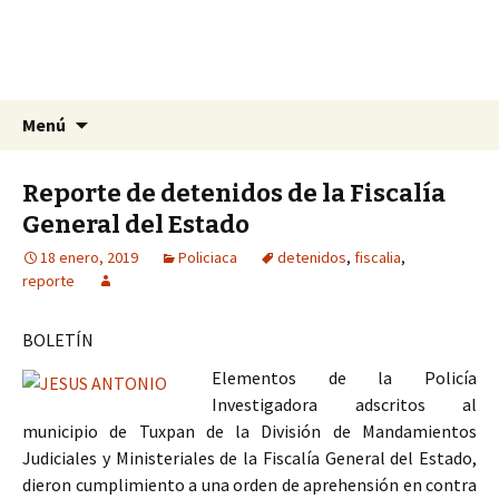
La nueva opción en información
Ir
Buscar:
La Yunta de Tepic
Menú
al
contenido
Reporte de detenidos de la Fiscalía
General del Estado
18 enero, 2019
Policiaca
detenidos
,
fiscalia
,
reporte
BOLETÍN
Elementos de la Policía
Investigadora adscritos al
municipio de Tuxpan de la División de Mandamientos
Judiciales y Ministeriales de la Fiscalía General del Estado,
dieron cumplimiento a una orden de aprehensión en contra