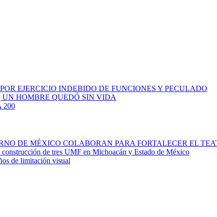
 POR EJERCICIO INDEBIDO DE FUNCIONES Y PECULADO
; UN HOMBRE QUEDÓ SIN VIDA
 200
IERNO DE MÉXICO COLABORAN PARA FORTALECER EL TE
la construcción de tres UMF en Michoacán y Estado de México
ños de limitación visual