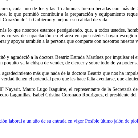
 el curso, cada uno de los y las 15 alumnas fueron becadas con más d
os, lo que permitió contribuir a la preparación y equipamiento requeri
 el Corazón de Tu Gobierno y mejorar su calidad de vida.
 más lo que nosotros estamos persiguiendo, que, a todos ustedes, homb
stos cursos de capacitación en el área en que ustedes hayan escogido
rar y apoyar también a la persona que comparte con nosotros nuestra vi
citó y agradeció a la doctora Beatriz Estrada Martínez por impulsar el 
n poquito ya la chispa de vender, de ejercer y sobre todo de ya poder sa
 agradecimiento más que nada de la doctora Beatriz que nos ha impulsa
en verdad tienen el potencial pero que les hace falta aventarse, que algu
DIF Nayarit, Mauro Lugo Izaguirre, el representante de la Secretaría d
ro Lagunillas, Isabel Cristina Coronado Rodríguez, el presidente del 
ión laboral a un año de su entrada en vigor
Posible último jalón de pio