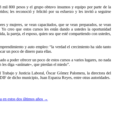
e 3 mil 800 pesos y el grupo obtuvo insumos y equipo por parte de la
dos; les reconoció y felicitó por su esfuerzo y les invitó a seguirse
res y mujeres, se vean capacitados, que se vean preparados, se vean
. Yo creo que estos cursos les están dando a ustedes la oportunidad
da, la pareja, el esposo, quien sea que esté compartiendo con ustedes,
emprendimiento y auto empleo: “la verdad el crecimiento ha sido tanto
car un poco de dinero para ellas.
do a poder ofrecer un poco de estos cursos a varios lugares, no nada
ien les diga «anímate», que pierdan el miedo”.
el Trabajo y Justicia Laboral, Óscar Gómez Palomera, la directora del
DIF de dicho municipio, Juan Esparza Reyes, entre otras autoridades.
la en estos dos últimos años
→