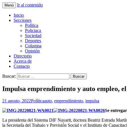
Ir al contenido
Menú
La nueva opción en información
La Yunta de Tepic
Inicio
Secciones
Política
Policiaca
Sociedad
Deportes
Columna
Opinión
Directorio
Acerca de
Contacto
Buscar:
Impulsa emprendimiento y auto empleo, e
21 agosto, 2022
Política
auto
,
emprendimiento
,
impulsa
Se entregar
La presidenta del Sistema DIF Nayarit, doctora Beatriz Estrada Martí
la Secretaría del Trabajo y Previsión Social y el Instituto de Capacit