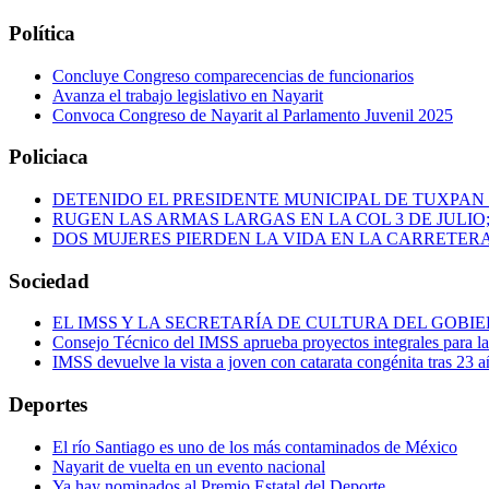
Política
Concluye Congreso comparecencias de funcionarios
Avanza el trabajo legislativo en Nayarit
Convoca Congreso de Nayarit al Parlamento Juvenil 2025
Policiaca
DETENIDO EL PRESIDENTE MUNICIPAL DE TUXPAN
RUGEN LAS ARMAS LARGAS EN LA COL 3 DE JULIO
DOS MUJERES PIERDEN LA VIDA EN LA CARRETERA
Sociedad
EL IMSS Y LA SECRETARÍA DE CULTURA DEL GOB
Consejo Técnico del IMSS aprueba proyectos integrales para 
IMSS devuelve la vista a joven con catarata congénita tras 23 a
Deportes
El río Santiago es uno de los más contaminados de México
Nayarit de vuelta en un evento nacional
Ya hay nominados al Premio Estatal del Deporte