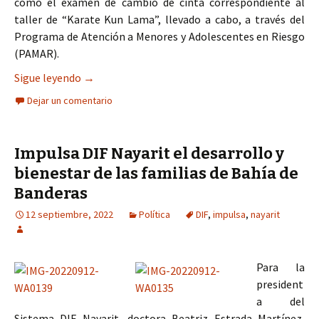
como el examen de cambio de cinta correspondiente al
taller de “Karate Kun Lama”, llevado a cabo, a través del
Programa de Atención a Menores y Adolescentes en Riesgo
(PAMAR).
Impulsa Corazón de Tu Gobierno el deporte en la
Sigue leyendo
→
Dejar un comentario
Impulsa DIF Nayarit el desarrollo y
bienestar de las familias de Bahía de
Banderas
12 septiembre, 2022
Política
DIF
,
impulsa
,
nayarit
Para la
president
a del
Sistema DIF Nayarit, doctora Beatriz Estrada Martínez,