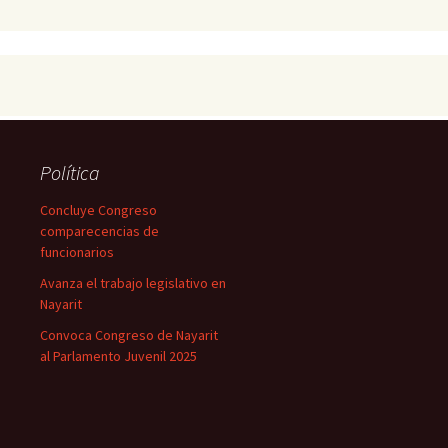
Política
Concluye Congreso
comparecencias de
funcionarios
Avanza el trabajo legislativo en
Nayarit
Convoca Congreso de Nayarit
al Parlamento Juvenil 2025