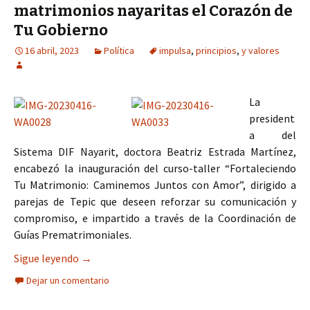
matrimonios nayaritas el Corazón de
Tu Gobierno
16 abril, 2023
Política
impulsa
,
principios
,
y valores
La
president
a del
Sistema DIF Nayarit, doctora Beatriz Estrada Martínez,
encabezó la inauguración del curso-taller “Fortaleciendo
Tu Matrimonio: Caminemos Juntos con Amor”, dirigido a
parejas de Tepic que deseen reforzar su comunicación y
compromiso, e impartido a través de la Coordinación de
Guías Prematrimoniales.
Impulsa principios y valores en matrimonios nay
Sigue leyendo
→
Dejar un comentario