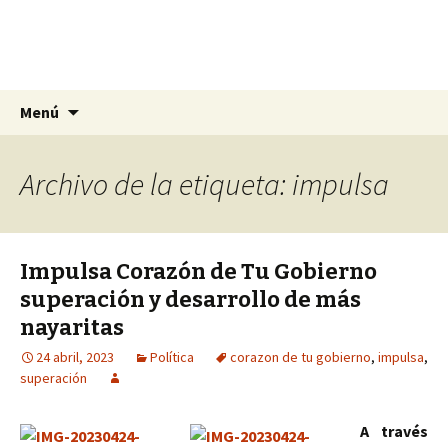
La nueva opción en información
Ir
Buscar:
La Yunta de Tepic
Menú
al
contenido
Archivo de la etiqueta: impulsa
Impulsa Corazón de Tu Gobierno
superación y desarrollo de más
nayaritas
24 abril, 2023
Política
corazon de tu gobierno
,
impulsa
,
superación
A través