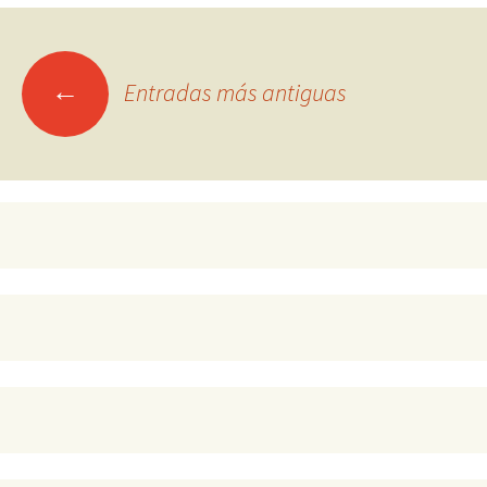
Ir
←
Entradas más antiguas
a
las
entradas