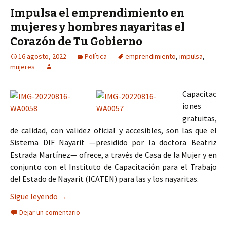
Impulsa el emprendimiento en
mujeres y hombres nayaritas el
Corazón de Tu Gobierno
16 agosto, 2022
Política
emprendimiento
,
impulsa
,
mujeres
Capacitac
iones
gratuitas,
de calidad, con validez oficial y accesibles, son las que el
Sistema DIF Nayarit —presidido por la doctora Beatriz
Estrada Martínez— ofrece, a través de Casa de la Mujer y en
conjunto con el Instituto de Capacitación para el Trabajo
del Estado de Nayarit (ICATEN) para las y los nayaritas.
Impulsa el emprendimiento en mujeres y hombre
Sigue leyendo
→
Dejar un comentario