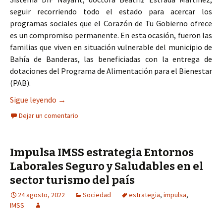
seguir recorriendo todo el estado para acercar los
programas sociales que el Corazón de Tu Gobierno ofrece
es un compromiso permanente. En esta ocasión, fueron las
familias que viven en situación vulnerable del municipio de
Bahía de Banderas, las beneficiadas con la entrega de
dotaciones del Programa de Alimentación para el Bienestar
(PAB).
Impulsa DIF Nayarit el desarrollo y bienestar de 
Sigue leyendo
→
Dejar un comentario
Impulsa IMSS estrategia Entornos
Laborales Seguro y Saludables en el
sector turismo del país
24 agosto, 2022
Sociedad
estrategia
,
impulsa
,
IMSS