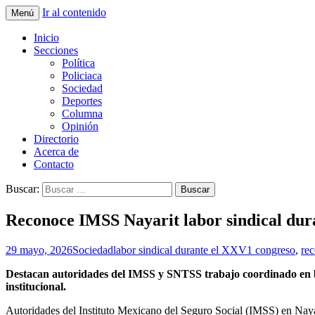
Ir al contenido
Menú
La nueva opción en información
La Yunta de Tepic
Inicio
Secciones
Política
Policiaca
Sociedad
Deportes
Columna
Opinión
Directorio
Acerca de
Contacto
Buscar:
Reconoce IMSS Nayarit labor sindical du
29 mayo, 2026
Sociedad
labor sindical durante el XXV1 congreso
,
rec
Destacan autoridades del IMSS y SNTSS trabajo coordinado en be
institucional.
Autoridades del Instituto Mexicano del Seguro Social (IMSS) en Nay