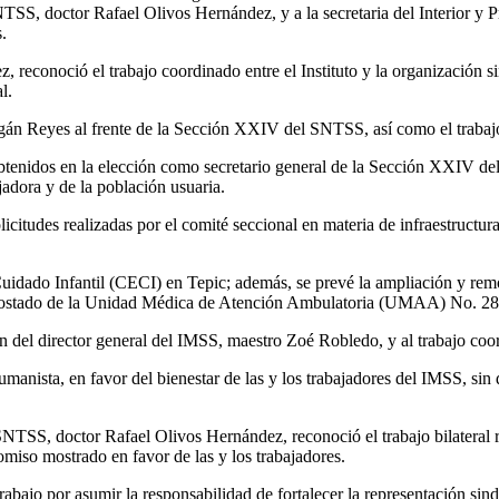
SS, doctor Rafael Olivos Hernández, y a la secretaria del Interior y Pr
.
, reconoció el trabajo coordinado entre el Instituto y la organización s
l.
gán Reyes al frente de la Sección XXIV del SNTSS, así como el trabajo r
btenidos en la elección como secretario general de la Sección XXIV del
jadora y de la población usuaria.
icitudes realizadas por el comité seccional en materia de infraestructura
Cuidado Infantil (CECI) en Tepic; además, se prevé la ampliación y re
costado de la Unidad Médica de Atención Ambulatoria (UMAA) No. 28
ión del director general del IMSS, maestro Zoé Robledo, y al trabajo coor
nista, en favor del bienestar de las y los trabajadores del IMSS, sin de
 SNTSS, doctor Rafael Olivos Hernández, reconoció el trabajo bilateral
omiso mostrado en favor de las y los trabajadores.
abajo por asumir la responsabilidad de fortalecer la representación sindi