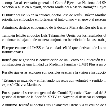
acompañar al secretario general del Comité Ejecutivo Nacional del SNT
Sección XXIV en Nayarit, doctora María del Rosario Barragán Reyes
El titular del IMSS en la entidad, doctor José de Jesús Chávez Martínez
prioritarios enfocados en fortalecer el trato digno y el apoyo al persona
Asimismo, destacó el liderazgo de la doctora María del Rosario Barra
También felicitó al doctor Luis Talamantes Ureña por los resultados o
continuar trabajando de manera conjunta en beneficio de la base traba
El representante del IMSS en la entidad señaló que, derivado de las sol
institucionales.
Indicó que se gestiona la construcción de un Centro de Educación y 
construcción de una Unidad de Medicina Familiar (UMF) Plus a un 
Resaltó que estas acciones son posibles gracias a la visión e instrucc
“Estamos avanzando y enfrentando los retos con voluntad y sentido huma
expresó Chávez Martínez.
Por su parte, el secretario general del Comité Ejecutivo Nacional del
gestión al frente de la Sección XXIV en Nayarit, al destacar el compr
Asimismo, felicitó al doctor Luis Talamantes Ureña y a su equipo de tr