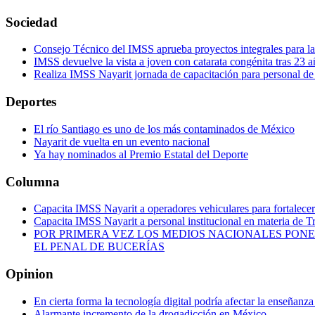
Sociedad
Consejo Técnico del IMSS aprueba proyectos integrales para 
IMSS devuelve la vista a joven con catarata congénita tras 23 a
Realiza IMSS Nayarit jornada de capacitación para personal de
Deportes
El río Santiago es uno de los más contaminados de México
Nayarit de vuelta en un evento nacional
Ya hay nominados al Premio Estatal del Deporte
Columna
Capacita IMSS Nayarit a operadores vehiculares para fortalecer 
Capacita IMSS Nayarit a personal institucional en materia de T
POR PRIMERA VEZ LOS MEDIOS NACIONALES PONE
EL PENAL DE BUCERÍAS
Opinion
En cierta forma la tecnología digital podría afectar la enseñanza
Alarmante incremento de la drogadicción en México