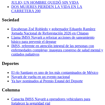
JULIO; UN HOMBRE QUEDÓ SIN VIDA
DOS MUJERES PIERDEN LA VIDA EN LA
CARRETERA 200
Sociedad
Encabezan Zoé Robledo y gobernador Eduardo Ramírez
Jornada Nacional de Reforestación 2026 en Chiapas
Llama IMSS Nayarit a reforzar acciones de saneamiento
básico para prevenir el dengue
IMSS, referente en atención integral de las personas con
enfermedades complejas; inaugura congreso de salud mental y
cuidados paliativos
Deportes
El río Santiago es uno de los más contaminados de México
Nayarit de vuelta en un evento nacional
Ya hay nominados al Premio Estatal del Deporte
Columna
Capacita IMSS Nayarit a operadores vehiculares para
fortalecer la seguridad vial