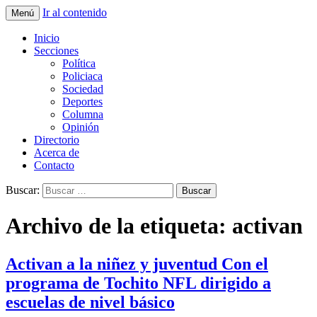
Ir al contenido
Menú
La nueva opción en información
La Yunta de Tepic
Inicio
Secciones
Política
Policiaca
Sociedad
Deportes
Columna
Opinión
Directorio
Acerca de
Contacto
Buscar:
Archivo de la etiqueta: activan
Activan a la niñez y juventud Con el
programa de Tochito NFL dirigido a
escuelas de nivel básico