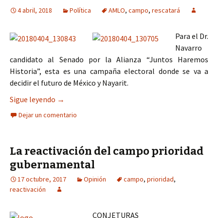
4 abril, 2018
Política
AMLO
,
campo
,
rescatará
Para el Dr.
Navarro
candidato al Senado por la Alianza “Juntos Haremos
Historia”, esta es una campaña electoral donde se va a
decidir el futuro de México y Nayarit.
AMLO RESCATARÁ EL CAMPO DE NAYARIT: DR. 
Sigue leyendo
→
Dejar un comentario
La reactivación del campo prioridad
gubernamental
17 octubre, 2017
Opinión
campo
,
prioridad
,
reactivación
CONJETURAS