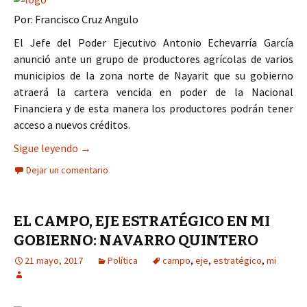
Por: Francisco Cruz Angulo
El Jefe del Poder Ejecutivo Antonio Echevarría García
anunció ante un grupo de productores agrícolas de varios
municipios de la zona norte de Nayarit que su gobierno
atraerá la cartera vencida en poder de la Nacional
Financiera y de esta manera los productores podrán tener
acceso a nuevos créditos.
La reactivación del campo prioridad gubernamen
Sigue leyendo
→
Dejar un comentario
EL CAMPO, EJE ESTRATÉGICO EN MI
GOBIERNO: NAVARRO QUINTERO
21 mayo, 2017
Política
campo
,
eje
,
estratégico
,
mi