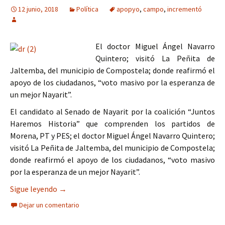
12 junio, 2018
Política
apopyo
,
campo
,
incrementó
El doctor Miguel Ángel Navarro
Quintero; visitó La Peñita de
Jaltemba, del municipio de Compostela; donde reafirmó el
apoyo de los ciudadanos, “voto masivo por la esperanza de
un mejor Nayarit”.
El candidato al Senado de Nayarit por la coalición “Juntos
Haremos Historia” que comprenden los partidos de
Morena, PT y PES; el doctor Miguel Ángel Navarro Quintero;
visitó La Peñita de Jaltemba, del municipio de Compostela;
donde reafirmó el apoyo de los ciudadanos, “voto masivo
por la esperanza de un mejor Nayarit”.
APOYO AL CAMPO E INCREMENTO A LA ECONO
Sigue leyendo
→
Dejar un comentario