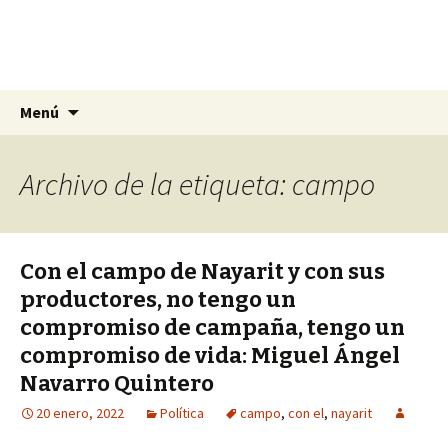
La nueva opción en información
Ir
Buscar:
La Yunta de Tepic
Menú
al
contenido
Archivo de la etiqueta: campo
Con el campo de Nayarit y con sus
productores, no tengo un
compromiso de campaña, tengo un
compromiso de vida: Miguel Ángel
Navarro Quintero
20 enero, 2022
Política
campo
,
con el
,
nayarit