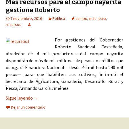
Más recursos para el campo nayarita
gestiona Roberto
7 noviembre, 2016
Política
campo
,
más
,
para
,
recursos
Por gestiones del Gobernador
Roberto Sandoval Castañeda,
alrededor de 4 mil productores del campo nayarita
dispondrán de más de mil millones de pesos en créditos que
otorgará Financiera Nacional —desde 40 mil hasta 240 mil
pesos— para que habiliten sus cultivos, informó el
Secretario de Agricultura, Ganadería, Desarrollo Rural y
Pesca, Armando García Jiménez.
Más recursos para el campo nayarita gestiona R
Sigue leyendo
→
Dejar un comentario