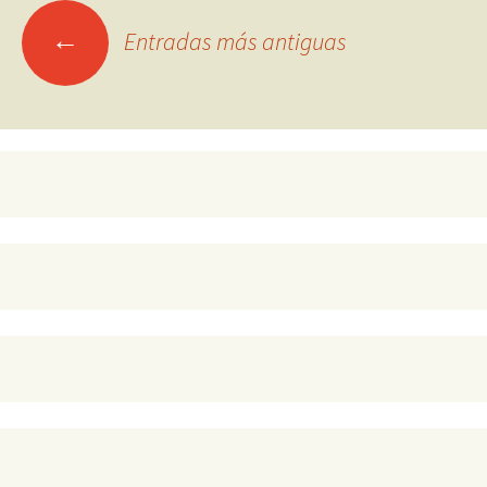
Ir
←
Entradas más antiguas
a
las
entradas