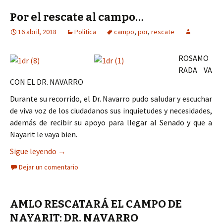
Por el rescate al campo…
16 abril, 2018
Política
campo
,
por
,
rescate
ROSAMO
RADA VA
CON EL DR. NAVARRO
Durante su recorrido, el Dr. Navarro pudo saludar y escuchar
de viva voz de los ciudadanos sus inquietudes y necesidades,
además de recibir su apoyo para llegar al Senado y que a
Nayarit le vaya bien.
Por el rescate al campo…
Sigue leyendo
→
Dejar un comentario
AMLO RESCATARÁ EL CAMPO DE
NAYARIT: DR. NAVARRO