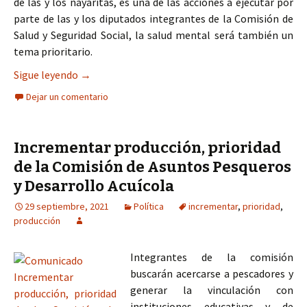
de las y los nayaritas, es una de las acciones a ejecutar por
parte de las y los diputados integrantes de la Comisión de
Salud y Seguridad Social, la salud mental será también un
tema prioritario.
Salud mental prioridad de legisladores de Nayari
Sigue leyendo
→
Dejar un comentario
Incrementar producción, prioridad
de la Comisión de Asuntos Pesqueros
y Desarrollo Acuícola
29 septiembre, 2021
Política
incrementar
,
prioridad
,
producción
Integrantes de la comisión
buscarán acercarse a pescadores y
generar la vinculación con
instituciones educativas y de