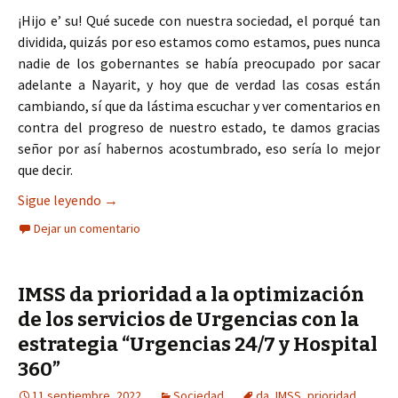
¡Hijo e’ su! Qué sucede con nuestra sociedad, el porqué tan
dividida, quizás por eso estamos como estamos, pues nunca
nadie de los gobernantes se había preocupado por sacar
adelante a Nayarit, y hoy que de verdad las cosas están
cambiando, sí que da lástima escuchar y ver comentarios en
contra del progreso de nuestro estado, te damos gracias
señor por así habernos acostumbrado, eso sería lo mejor
que decir.
La salud, prioridad del gobierno de Navarro Quin
Sigue leyendo
→
Dejar un comentario
IMSS da prioridad a la optimización
de los servicios de Urgencias con la
estrategia “Urgencias 24/7 y Hospital
360”
11 septiembre, 2022
Sociedad
da
,
IMSS
,
prioridad