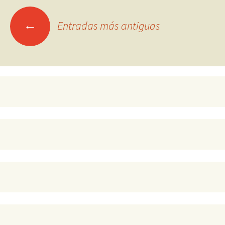
Ir
←
Entradas más antiguas
a
las
entradas