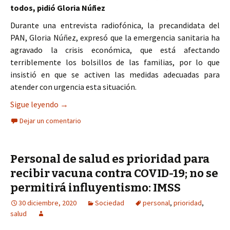
todos, pidió Gloria Núñez
Durante una entrevista radiofónica, la precandidata del
PAN, Gloria Núñez, expresó que la emergencia sanitaria ha
agravado la crisis económica, que está afectando
terriblemente los bolsillos de las familias, por lo que
insistió en que se activen las medidas adecuadas para
atender con urgencia esta situación.
SALUD Y ECONOMÍA ES PRIORIDAD: GLORIA NÚ
Sigue leyendo
→
Dejar un comentario
Personal de salud es prioridad para
recibir vacuna contra COVID-19; no se
permitirá influyentismo: IMSS
30 diciembre, 2020
Sociedad
personal
,
prioridad
,
salud