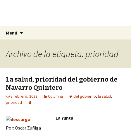
La nueva opción en información
Ir
Buscar:
La Yunta de Tepic
Menú
al
contenido
Archivo de la etiqueta: prioridad
La salud, prioridad del gobierno de
Navarro Quintero
8 febrero, 2023
Columna
del gobierno
,
la salud
,
prioridad
La Yunta
Por: Oscar Zúñiga