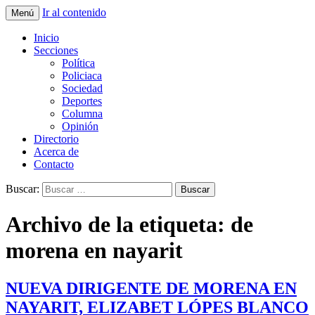
Ir al contenido
Menú
La nueva opción en información
La Yunta de Tepic
Inicio
Secciones
Política
Policiaca
Sociedad
Deportes
Columna
Opinión
Directorio
Acerca de
Contacto
Buscar:
Archivo de la etiqueta: de
morena en nayarit
NUEVA DIRIGENTE DE MORENA EN
NAYARIT, ELIZABET LÓPES BLANCO