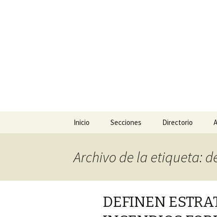
La nueva opción en informació
La Yunta d
Ir
Inicio
Secciones
Directorio
A
al
contenido
Política
Archivo de la etiqueta: d
Policiaca
Sociedad
DEFINEN ESTRA
Deportes