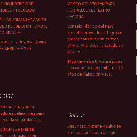
CICIO INDEBIDO DE
MÉXICO COLABORAN PARA
CIONES Y PECULADO
FORTALECER EL TEATRO
NACIONAL
EN LAS ARMAS LARGAS EN
OL 3 DE JULIO; UN HOMBRE
Consejo Técnico del IMSS
Ó SIN VIDA
aprueba proyectos integrales
para la construcción de tres
MUJERES PIERDEN LA VIDA
UMF en Michoacán y Estado de
A CARRETERA 200
México
IMSS devuelve la vista a joven
con catarata congénita tras 23
años de limitación visual
lumna
cita IMSS Nayarit a
adores vehiculares para
Opinion
alecer la seguridad vial
Seguridad, higiene y salud se
cita IMSS Nayarit a
afectan por la falta de agua
onal institucional en