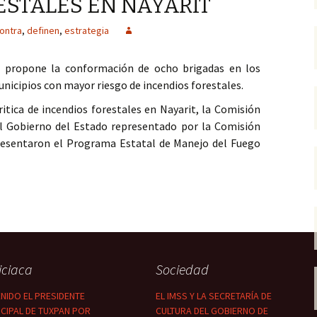
ESTALES EN NAYARIT
ontra
,
definen
,
estrategia
 propone la conformación de ocho brigadas en los
nicipios con mayor riesgo de incendios forestales.
ritica de incendios forestales en Nayarit, la Comisión
l Gobierno del Estado representado por la Comisión
resentaron el Programa Estatal de Manejo del Fuego
IAS CONTRA INCENDIOS FORESTALES EN NAYARIT
iciaca
Sociedad
NIDO EL PRESIDENTE
EL IMSS Y LA SECRETARÍA DE
CIPAL DE TUXPAN POR
CULTURA DEL GOBIERNO DE