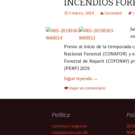
INCENDIOS FOR
Columna
3 marzo, 2019
Sociedad
c
Opinión
Se
mu
Previo al inicio de la temporada c
Nacional Forestal (CONAFOR) y e
Forestal de Nayarit (COFONAY) p
(PEMF) 2019.
DEFINEN ESTRATEG
Sigue leyendo
→
Dejar un comentario
Política
Pol
Concluye Congreso
DETE
comparecencias de
MUNI