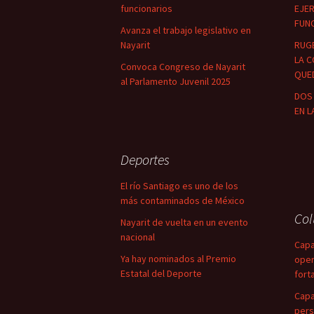
funcionarios
EJER
FUN
Avanza el trabajo legislativo en
Nayarit
RUG
LA C
Convoca Congreso de Nayarit
QUED
al Parlamento Juvenil 2025
DOS 
EN L
Deportes
El río Santiago es uno de los
más contaminados de México
Co
Nayarit de vuelta en un evento
nacional
Capa
Ya hay nominados al Premio
oper
Estatal del Deporte
fort
Capa
pers