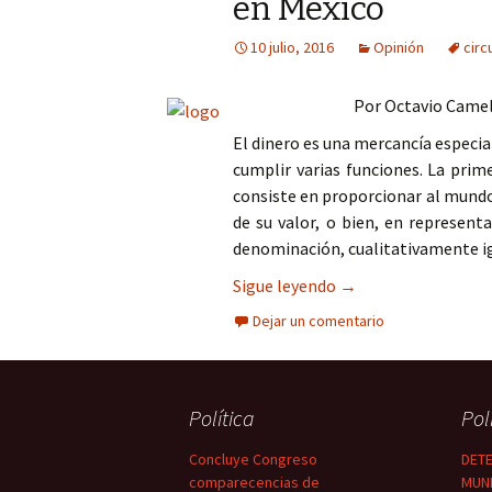
en México
Columna
10 julio, 2016
Opinión
circ
Opinión
Por Octavio Came
El dinero es una mercancía especi
cumplir varias funciones. La prim
consiste en proporcionar al mundo 
de su valor, o bien, en represen
denominación, cualitativamente i
La moneda circulant
Sigue leyendo
→
Dejar un comentario
Política
Pol
Concluye Congreso
DETE
comparecencias de
MUNI