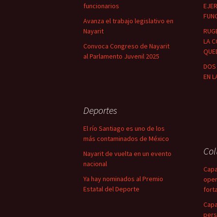
funcionarios
EJER
FUN
Avanza el trabajo legislativo en
Nayarit
RUG
LA C
Convoca Congreso de Nayarit
QUED
al Parlamento Juvenil 2025
DOS 
EN L
Deportes
El río Santiago es uno de los
más contaminados de México
Co
Nayarit de vuelta en un evento
nacional
Capa
Ya hay nominados al Premio
oper
Estatal del Deporte
fort
Capa
pers