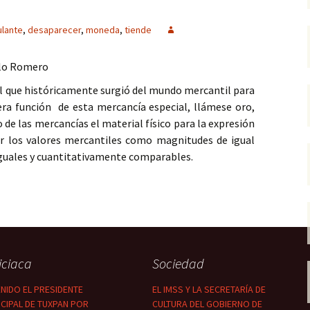
ulante
,
desaparecer
,
moneda
,
tiende
lo Romero
al que históricamente surgió del mundo mercantil para
era función de esta mercancía especial, llámese oro,
de las mercancías el material físico para la expresión
tar los valores mercantiles como magnitudes de igual
guales y cuantitativamente comparables.
e tiende a desaparecer en México
iciaca
Sociedad
NIDO EL PRESIDENTE
EL IMSS Y LA SECRETARÍA DE
CIPAL DE TUXPAN POR
CULTURA DEL GOBIERNO DE