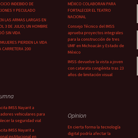
CICIO INDEBIDO DE
MÉXICO COLABORAN PARA
CIONES Y PECULADO
FORTALECER EL TEATRO
NACIONAL
EN LAS ARMAS LARGAS EN
OL 3 DE JULIO; UN HOMBRE
Consejo Técnico del IMSS
Ó SIN VIDA
aprueba proyectos integrales
para la construcción de tres
MUJERES PIERDEN LA VIDA
UMF en Michoacán y Estado de
A CARRETERA 200
México
IMSS devuelve la vista a joven
con catarata congénita tras 23
años de limitación visual
lumna
cita IMSS Nayarit a
adores vehiculares para
Opinion
alecer la seguridad vial
En cierta forma la tecnología
cita IMSS Nayarit a
digital podría afectar la
onal institucional en