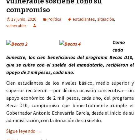
vulnerable sostiene Toño su
compromiso
17 junio, 2020
Política
estudiantes
,
situación
,
vulnerable
Como
cada
bimestre, los cien beneficiarios del programa Becas D10,
que se cubre con el sueldo del mandatario, recibieron el
apoyo de 2 mil pesos, cada uno.
Cien estudiantes de los niveles básico, medio superior y
superior recibieron —por décima ocasión consecutiva— un
apoyo económico de 2 mil pesos, cada uno, del programa
Beca D10, compromiso que bimestralmente cumple el
Gobernador Antonio Echevarría García, desde el inicio de su
administración, con la donación de su sueldo.
Con estudiantes en situación vulnerable sostie
Sigue leyendo
→