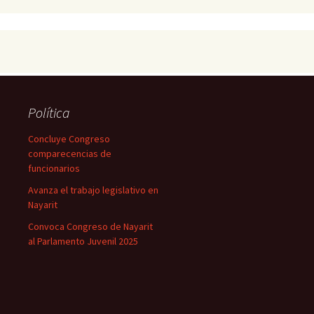
Política
Concluye Congreso
comparecencias de
funcionarios
Avanza el trabajo legislativo en
Nayarit
Convoca Congreso de Nayarit
al Parlamento Juvenil 2025