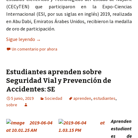
(CECyTEN) que participaron en la Expo-Ciencias
Internacional (ESI, por sus siglas en inglés) 2019, realizada
en Abu Dabi, Emiratos Árabes Unidos, recibieron la medalla
de oro de participación.
Estudiantes de CECyTE Nayarit obtuvieron medal
Sigue leyendo
→
Un comentario por ahora
Estudiantes aprenden sobre
Seguridad Vial y Prevención de
Accidentes: SE
5 junio, 2019
Sociedad
aprenden
,
estudiantes
,
sobre
Aprenden
estudiant
es de