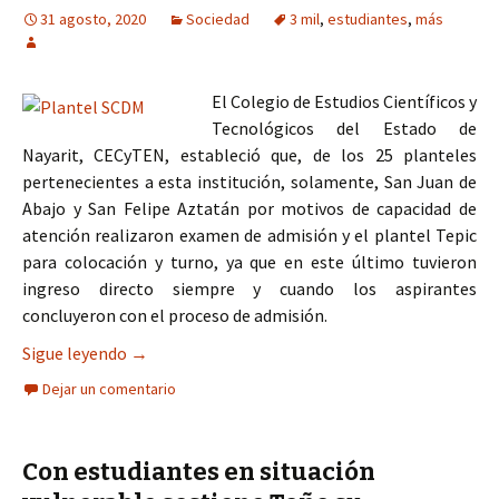
31 agosto, 2020
Sociedad
3 mil
,
estudiantes
,
más
El Colegio de Estudios Científicos y
Tecnológicos del Estado de
Nayarit, CECyTEN, estableció que, de los 25 planteles
pertenecientes a esta institución, solamente, San Juan de
Abajo y San Felipe Aztatán por motivos de capacidad de
atención realizaron examen de admisión y el plantel Tepic
para colocación y turno, ya que en este último tuvieron
ingreso directo siempre y cuando los aspirantes
concluyeron con el proceso de admisión.
Más de 3 mil estudiantes ingresarán a CECyTEN p
Sigue leyendo
→
Dejar un comentario
Con estudiantes en situación