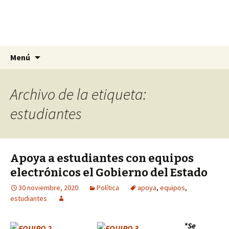
La nueva opción en información
Ir
Buscar:
La Yunta de Tepic
Menú
al
contenido
Archivo de la etiqueta:
estudiantes
Apoya a estudiantes con equipos
electrónicos el Gobierno del Estado
30 noviembre, 2020
Política
apoya
,
equipos
,
estudiantes
*Se