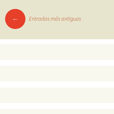
Ir
←
Entradas más antiguas
a
las
entradas