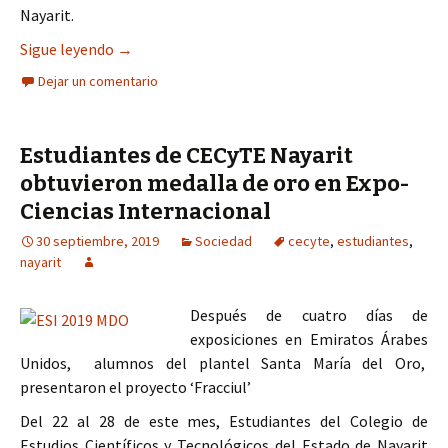
Nayarit.
Estudiantes de educación básica iniciarán el peri
Sigue leyendo
→
Dejar un comentario
Estudiantes de CECyTE Nayarit
obtuvieron medalla de oro en Expo-
Ciencias Internacional
30 septiembre, 2019
Sociedad
cecyte
,
estudiantes
,
nayarit
Después de cuatro días de
exposiciones en Emiratos Árabes
Unidos, alumnos del plantel Santa María del Oro,
presentaron el proyecto ‘Fracciul’
Del 22 al 28 de este mes, Estudiantes del Colegio de
Estudios Científicos y Tecnológicos del Estado de Nayarit