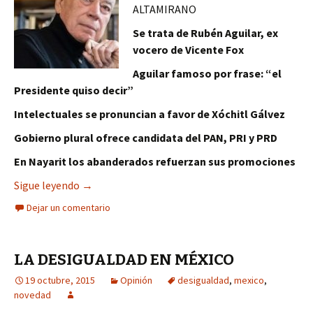
ALTAMIRANO
Se trata de Rubén Aguilar, ex
vocero de Vicente Fox
Aguilar famoso por frase: “el
Presidente quiso decir”
Intelectuales se pronuncian a favor de Xóchitl Gálvez
Gobierno plural ofrece candidata del PAN, PRI y PRD
En Nayarit los abanderados refuerzan sus promociones
Novedad, suegro de Máynez apoya a Xóchitl Gálv
Sigue leyendo
→
Dejar un comentario
LA DESIGUALDAD EN MÉXICO
19 octubre, 2015
Opinión
desigualdad
,
mexico
,
novedad