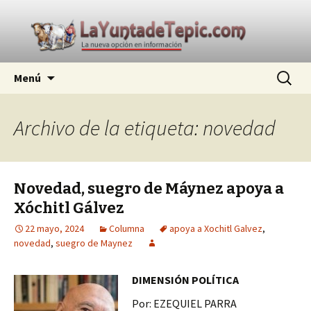
La nueva opción en información
Ir
Buscar:
La Yunta de Tepic
Menú
al
contenido
Archivo de la etiqueta: novedad
Novedad, suegro de Máynez apoya a
Xóchitl Gálvez
22 mayo, 2024
Columna
apoya a Xochitl Galvez
,
novedad
,
suegro de Maynez
DIMENSIÓN POLÍTICA
Por: EZEQUIEL PARRA