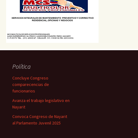
Política
Concluye Congreso
comparecencias de
funcionarios
Avanza el trabajo legislativo en
Nayarit
Convoca Congreso de Nayarit
al Parlamento Juvenil 2025