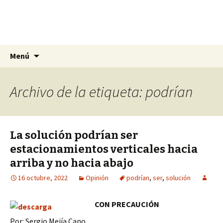
La nueva opción en información
Ir
Buscar:
La Yunta de Tepic
Menú
al
contenido
Archivo de la etiqueta: podrían
La solución podrían ser
estacionamientos verticales hacia
arriba y no hacia abajo
16 octubre, 2022
Opinión
podrían
,
ser
,
solución
CON PRECAUCIÓN
Por: Sergio Mejía Cano