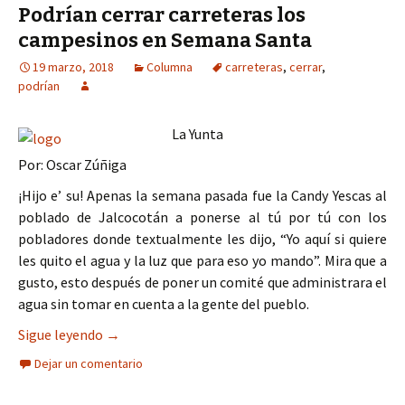
Podrían cerrar carreteras los
campesinos en Semana Santa
19 marzo, 2018
Columna
carreteras
,
cerrar
,
podrían
La Yunta
Por: Oscar Zúñiga
¡Hijo e’ su! Apenas la semana pasada fue la Candy Yescas al
poblado de Jalcocotán a ponerse al tú por tú con los
pobladores donde textualmente les dijo, “Yo aquí si quiere
les quito el agua y la luz que para eso yo mando”. Mira que a
gusto, esto después de poner un comité que administrara el
agua sin tomar en cuenta a la gente del pueblo.
Podrían cerrar carreteras los campesinos en Se
Sigue leyendo
→
Dejar un comentario