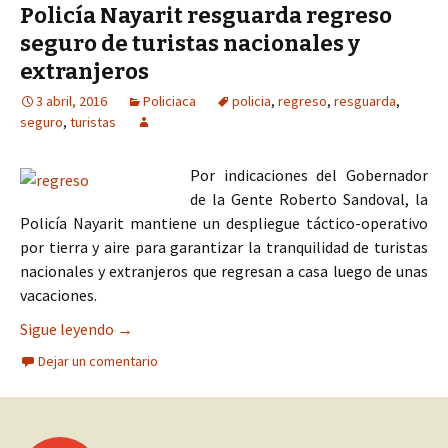
Policía Nayarit resguarda regreso
seguro de turistas nacionales y
extranjeros
3 abril, 2016
Policiaca
policia
,
regreso
,
resguarda
,
seguro
,
turistas
Por indicaciones del Gobernador
de la Gente Roberto Sandoval, la
Policía Nayarit mantiene un despliegue táctico-operativo
por tierra y aire para garantizar la tranquilidad de turistas
nacionales y extranjeros que regresan a casa luego de unas
vacaciones.
Policía Nayarit resguarda regreso seguro de turi
Sigue leyendo
→
Dejar un comentario