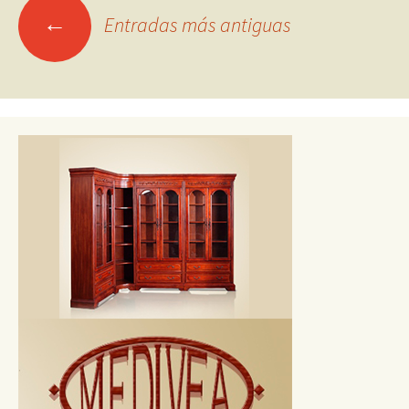
Ir
←
Entradas más antiguas
a
las
entradas