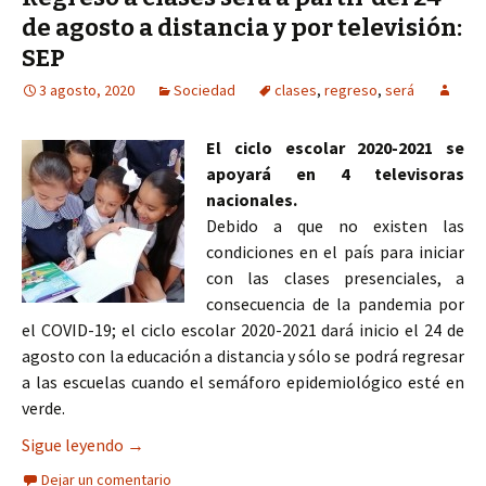
de agosto a distancia y por televisión:
SEP
3 agosto, 2020
Sociedad
clases
,
regreso
,
será
El ciclo escolar 2020-2021 se
apoyará en 4 televisoras
nacionales.
Debido a que no existen las
condiciones en el país para iniciar
con las clases presenciales, a
consecuencia de la pandemia por
el COVID-19; el ciclo escolar 2020-2021 dará inicio el 24 de
agosto con la educación a distancia y sólo se podrá regresar
a las escuelas cuando el semáforo epidemiológico esté en
verde.
Regreso a clases será a partir del 24 de agosto a 
Sigue leyendo
→
Dejar un comentario