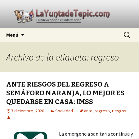
La nueva opción en información
Ir
Buscar:
La Yunta de Tepic
Menú
al
contenido
Archivo de la etiqueta: regreso
ANTE RIESGOS DEL REGRESO A
SEMÁFORO NARANJA, LO MEJOR ES
QUEDARSE EN CASA: IMSS
7 diciembre, 2020
Sociedad
ante
,
regreso
,
riesgos
La emergencia sanitaria continúa y