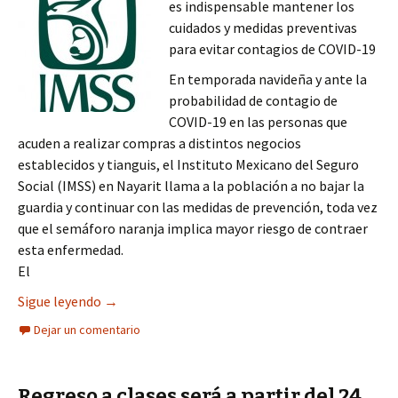
es indispensable mantener los
cuidados y medidas preventivas
para evitar contagios de COVID-19
En temporada navideña y ante la
probabilidad de contagio de
COVID-19 en las personas que
acuden a realizar compras a distintos negocios
establecidos y tianguis, el Instituto Mexicano del Seguro
Social (IMSS) en Nayarit llama a la población a no bajar la
guardia y continuar con las medidas de prevención, toda vez
que el semáforo naranja implica mayor riesgo de contraer
esta enfermedad.
El
ANTE RIESGOS DEL REGRESO A SEMÁFORO NARA
Sigue leyendo
→
Dejar un comentario
Regreso a clases será a partir del 24