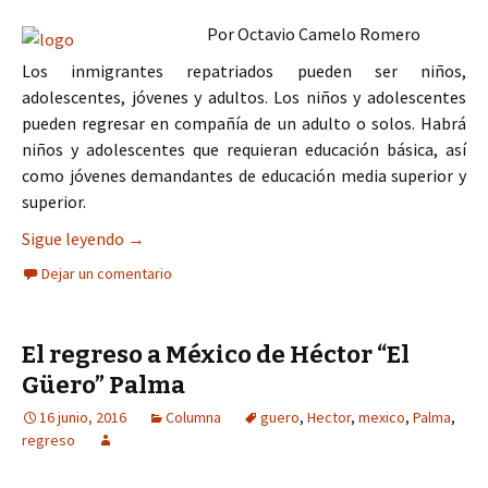
Por Octavio Camelo Romero
Los inmigrantes repatriados pueden ser niños,
adolescentes, jóvenes y adultos. Los niños y adolescentes
pueden regresar en compañía de un adulto o solos. Habrá
niños y adolescentes que requieran educación básica, así
como jóvenes demandantes de educación media superior y
superior.
EL IMPACTO EN EDUCACIÓN DEL REGRESO DE 
Sigue leyendo
→
Dejar un comentario
El regreso a México de Héctor “El
Güero” Palma
16 junio, 2016
Columna
guero
,
Hector
,
mexico
,
Palma
,
regreso