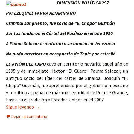
DIMENSIÓN POLÍTICA 297
Por EZEQUIEL PARRA ALTAMIRANO
Criminal sangriento, fue socio de “El Chapo” Guzmán
Juntos fundaron el Cártel del Pacífico en el año 1990
A Palma Salazar le mataron a su familia en Venezuela
No pudo aterrizar en aeropuerto de Tepic y se estrelló
EL AVIÓN DEL CAPO
cayó en territorio nayarita aquel año de
1995 y de inmediato Héctor “El Güero” Palma Salazar, un
antiguo socio del líder del cártel de Sinaloa, Joaquín “El
Chapo” Guzmán, fue aprehendido por el gobierno mexicano
y remitido al penal de máxima seguridad de Puente Grande,
hasta su extradición a Estados Unidos en el 2007.
El regreso a México de Héctor “El Güero” Palma
Sigue leyendo
→
Dejar un comentario