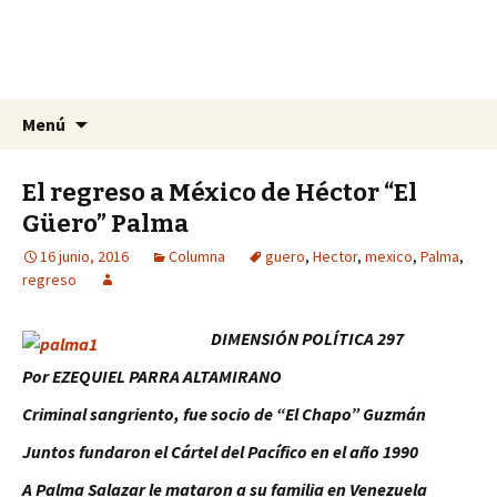
La nueva opción en información
Ir
Buscar:
La Yunta de Tepic
Menú
al
contenido
El regreso a México de Héctor “El
Güero” Palma
16 junio, 2016
Columna
guero
,
Hector
,
mexico
,
Palma
,
regreso
DIMENSIÓN POLÍTICA 297
Por EZEQUIEL PARRA ALTAMIRANO
Criminal sangriento, fue socio de “El Chapo” Guzmán
Juntos fundaron el Cártel del Pacífico en el año 1990
A Palma Salazar le mataron a su familia en Venezuela