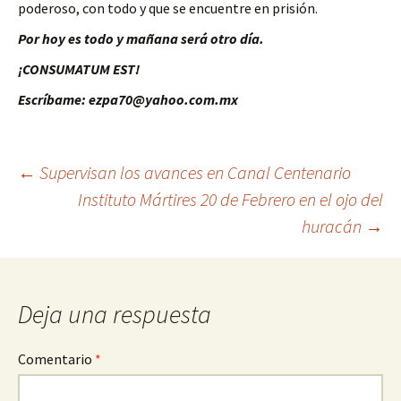
poderoso, con todo y que se encuentre en prisión.
Por hoy es todo y mañana será otro día.
¡CONSUMATUM EST!
Escríbame: ezpa70@yahoo.com.mx
Ir
←
Supervisan los avances en Canal Centenario
Instituto Mártires 20 de Febrero en el ojo del
a
huracán
→
la
entrada
Deja una respuesta
Comentario
*