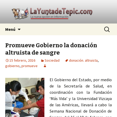
La nueva opción en información
Ir
Buscar:
La Yunta de Tepic
Menú
al
contenido
Promueve Gobierno la donación
altruista de sangre
15 febrero, 2016
Sociedad
donación. altruista
,
gobierno
,
promueve
El Gobierno del Estado, por medio
de la Secretaría de Salud, en
coordinación con la Fundación
‘Más Vida’ y la Universidad Vizcaya
de las Américas, llevará a cabo la
Semana Nacional de Donación de