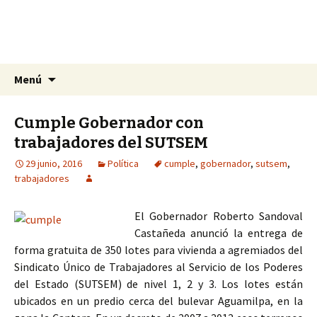
La nueva opción en información
Ir
Buscar:
La Yunta de Tepic
Menú
al
contenido
Cumple Gobernador con
trabajadores del SUTSEM
29 junio, 2016
Política
cumple
,
gobernador
,
sutsem
,
trabajadores
El Gobernador Roberto Sandoval
Castañeda anunció la entrega de
forma gratuita de 350 lotes para vivienda a agremiados del
Sindicato Único de Trabajadores al Servicio de los Poderes
del Estado (SUTSEM) de nivel 1, 2 y 3. Los lotes están
ubicados en un predio cerca del bulevar Aguamilpa, en la