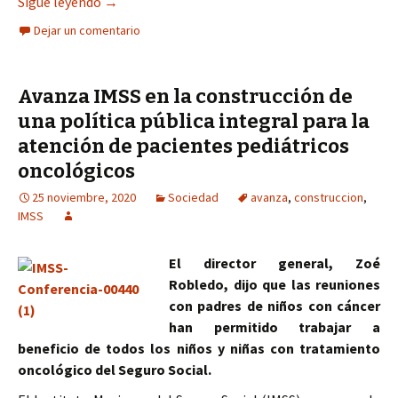
En Nayarit, la construcción y mantenimiento de 
Sigue leyendo
→
Dejar un comentario
Avanza IMSS en la construcción de
una política pública integral para la
atención de pacientes pediátricos
oncológicos
25 noviembre, 2020
Sociedad
avanza
,
construccion
,
IMSS
El director general, Zoé
Robledo, dijo que las reuniones
con padres de niños con cáncer
han permitido trabajar a
beneficio de todos los niños y niñas con tratamiento
oncológico del Seguro Social.