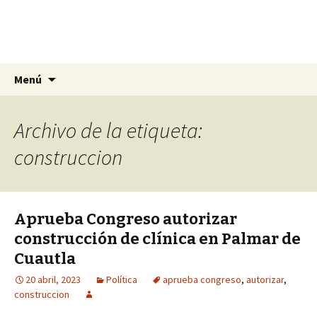
La nueva opción en información
Ir
Buscar:
La Yunta de Tepic
Menú
al
contenido
Archivo de la etiqueta:
construccion
Aprueba Congreso autorizar
construcción de clínica en Palmar de
Cuautla
20 abril, 2023
Política
aprueba congreso
,
autorizar
,
construccion