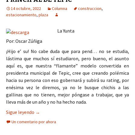
14 octubre, 2022
Columna
construccion
,
estacionamiento
,
plaza
La Yunta
Por: Oscar Zúñiga
¡Hijo e’ su! No cabe duda que para pend… no se estudia,
lástima que muchos sí estudiaron, pero bueno, el asunto
aquí es, que nuestra “flamante” modelo convertida en
presidenta municipal de Tepic, cree que creando polémica
hacia su persona con eso gobernará y subirá su rating, por
enésima vez le diremos, ya no le busque chichis a las
gallinas que no tienen, mejor póngase a trabajar, que ya
lleva más de un año y no ha hecho nada.
NO A LA CONSTRUCCIÓN DEL ESTACIONAMIENTO
Sigue leyendo
→
Un comentario por ahora