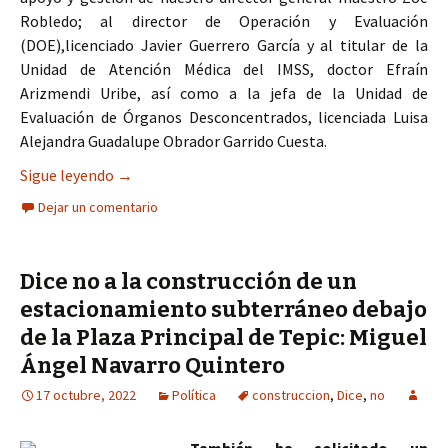
Robledo; al director de Operación y Evaluación
(DOE),licenciado Javier Guerrero García y al titular de la
Unidad de Atención Médica del IMSS, doctor Efraín
Arizmendi Uribe, así como a la jefa de la Unidad de
Evaluación de Órganos Desconcentrados, licenciada Luisa
Alejandra Guadalupe Obrador Garrido Cuesta.
Avanza construcción de Sala de Hemodinamia enH
Sigue leyendo
→
Dejar un comentario
Dice no a la construcción de un
estacionamiento subterráneo debajo
de la Plaza Principal de Tepic: Miguel
Ángel Navarro Quintero
17 octubre, 2022
Política
construccion
,
Dice
,
no