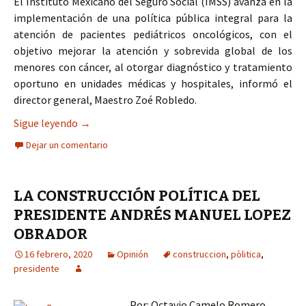
El Instituto Mexicano del Seguro Social (IMSS) avanza en la
implementación de una política pública integral para la
atención de pacientes pediátricos oncológicos, con el
objetivo mejorar la atención y sobrevida global de los
menores con cáncer, al otorgar diagnóstico y tratamiento
oportuno en unidades médicas y hospitales, informó el
director general, Maestro Zoé Robledo.
Avanza IMSS en la construcción de una política p
Sigue leyendo
→
Dejar un comentario
LA CONSTRUCCIÓN POLÍTICA DEL
PRESIDENTE ANDRÉS MANUEL LOPEZ
OBRADOR
16 febrero, 2020
Opinión
construccion
,
pòlitica
,
presidente
Por: Octavio Camelo Romero