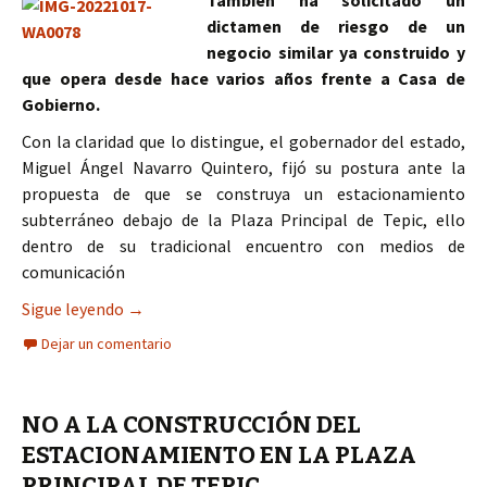
También ha solicitado un
dictamen de riesgo de un
negocio similar ya construido y
que opera desde hace varios años frente a Casa de
Gobierno.
Con la claridad que lo distingue, el gobernador del estado,
Miguel Ángel Navarro Quintero, fijó su postura ante la
propuesta de que se construya un estacionamiento
subterráneo debajo de la Plaza Principal de Tepic, ello
dentro de su tradicional encuentro con medios de
comunicación
Dice no a la construcción de un estacionamiento 
Sigue leyendo
→
Dejar un comentario
NO A LA CONSTRUCCIÓN DEL
ESTACIONAMIENTO EN LA PLAZA
PRINCIPAL DE TEPIC