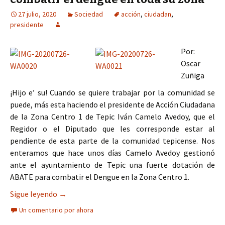
27 julio, 2020
Sociedad
acción
,
ciudadan
,
presidente
Por:
Oscar
Zuñiga
¡Hijo e’ su! Cuando se quiere trabajar por la comunidad se
puede, más esta haciendo el presidente de Acción Ciudadana
de la Zona Centro 1 de Tepic Iván Camelo Avedoy, que el
Regidor o el Diputado que les corresponde estar al
pendiente de esta parte de la comunidad tepicense. Nos
enteramos que hace unos días Camelo Avedoy gestionó
ante el ayuntamiento de Tepic una fuerte dotación de
ABATE para combatir el Dengue en la Zona Centro 1.
Presidente de Acción Ciudadana entrega casa po
Sigue leyendo
→
Un comentario por ahora