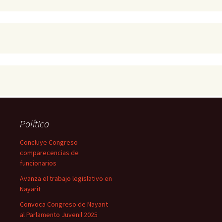
Política
Concluye Congreso
comparecencias de
funcionarios
Avanza el trabajo legislativo en
Nayarit
Convoca Congreso de Nayarit
al Parlamento Juvenil 2025