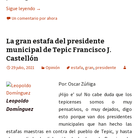
Gira de trabajo del presidente de México, deja e
Sigue leyendo
→
Un comentario por ahora
La gran estafa del presidente
municipal de Tepic Francisco J.
Castellón
29 julio, 2021
Opinión
estafa
,
gran
,
presidente
Por: Oscar Zúñiga
¡Hijo e’ su! No cabe duda que los
Leopoldo
tepicenses somos o muy
Domínguez
pensativos, o muy dejados, digo
esto porque van dos presidentes
municipales que han hecho las
estafas maestras en contra del pueblo de Tepic, y hasta