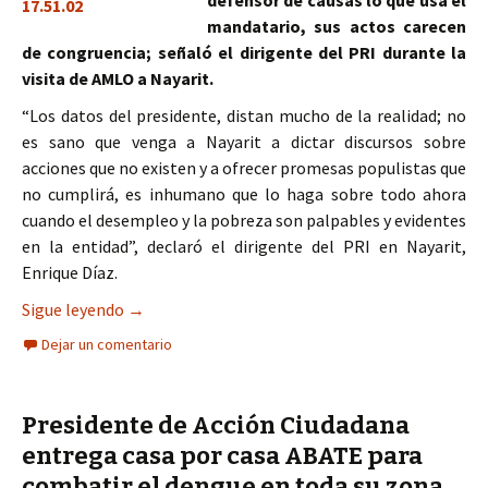
defensor de causas lo que usa el
mandatario, sus actos carecen
de congruencia; señaló el dirigente del PRI durante la
visita de AMLO a Nayarit.
“Los datos del presidente, distan mucho de la realidad; no
es sano que venga a Nayarit a dictar discursos sobre
acciones que no existen y a ofrecer promesas populistas que
no cumplirá, es inhumano que lo haga sobre todo ahora
cuando el desempleo y la pobreza son palpables y evidentes
en la entidad”, declaró el dirigente del PRI en Nayarit,
Enrique Díaz.
DISCURSOS DEL PRESIDENTE DISTAN MUCHO DE
Sigue leyendo
→
Dejar un comentario
Presidente de Acción Ciudadana
entrega casa por casa ABATE para
combatir el dengue en toda su zona