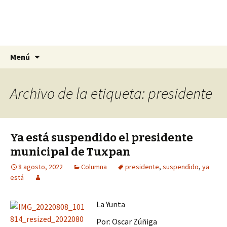
La nueva opción en información
Ir
Buscar:
La Yunta de Tepic
Menú
al
contenido
Archivo de la etiqueta: presidente
Ya está suspendido el presidente
municipal de Tuxpan
8 agosto, 2022
Columna
presidente
,
suspendido
,
ya
está
La Yunta
Por: Oscar Zúñiga