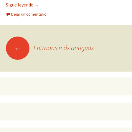
LA CONSTRUCCIÓN POLÍTICA DEL PRESIDENT
Sigue leyendo
→
Dejar un comentario
Ir
←
Entradas más antiguas
a
las
entradas