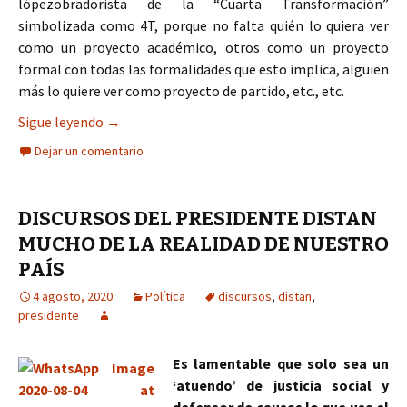
lópezobradorista de la “Cuarta Transformación”
simbolizada como 4T, porque no falta quién lo quiera ver
como un proyecto académico, otros como un proyecto
formal con todas las formalidades que esto implica, alguien
más lo quiere ver como proyecto de partido, etc., etc.
LA INCOMPRENSIÓN DE LA 4T DEL PRESIDENT
Sigue leyendo
→
Dejar un comentario
DISCURSOS DEL PRESIDENTE DISTAN
MUCHO DE LA REALIDAD DE NUESTRO
PAÍS
4 agosto, 2020
Política
discursos
,
distan
,
presidente
Es lamentable que solo sea un
‘atuendo’ de justicia social y