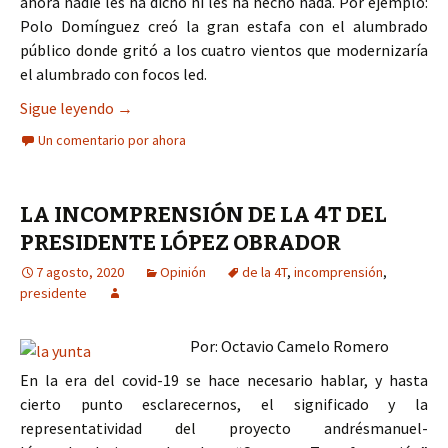
ahora nadie les ha dicho ni les ha hecho nada. Por ejemplo:
Polo Domínguez creó la gran estafa con el alumbrado
público donde gritó a los cuatro vientos que modernizaría
el alumbrado con focos led.
La gran estafa del presidente municipal de Tepic 
Sigue leyendo
→
Un comentario por ahora
LA INCOMPRENSIÓN DE LA 4T DEL
PRESIDENTE LÓPEZ OBRADOR
7 agosto, 2020
Opinión
de la 4T
,
incomprensión
,
presidente
Por: Octavio Camelo Romero
En la era del covid-19 se hace necesario hablar, y hasta
cierto punto esclarecernos, el significado y la
representatividad del proyecto andrésmanuel-