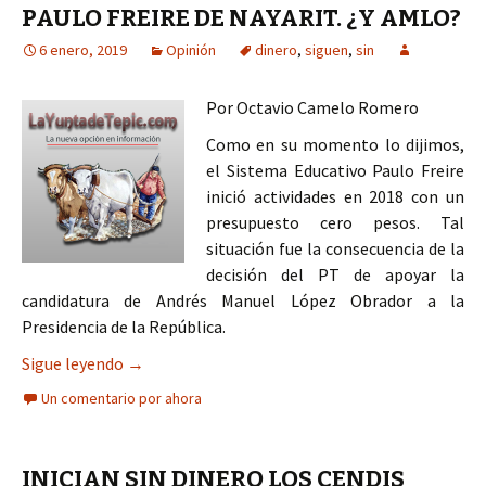
PAULO FREIRE DE NAYARIT. ¿Y AMLO?
6 enero, 2019
Opinión
dinero
,
siguen
,
sin
Por Octavio Camelo Romero
Como en su momento lo dijimos,
el Sistema Educativo Paulo Freire
inició actividades en 2018 con un
presupuesto cero pesos. Tal
situación fue la consecuencia de la
decisión del PT de apoyar la
candidatura de Andrés Manuel López Obrador a la
Presidencia de la República.
SIGUEN SIN DINERO LOS CENDIS PAULO FREIRE 
Sigue leyendo
→
Un comentario por ahora
INICIAN SIN DINERO LOS CENDIS