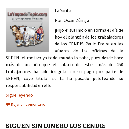
La Yunta
Por: Oscar Zúñiga
¡Hijo e’ su! Inició en forma el día de
hoy el plantón de los trabajadores
de los CENDIS Paulo Freire en las
afueras de las oficinas de la
SEPEN, el motivo ya todo mundo lo sabe, pues desde hace
más de un año que el salario de estos más de 450
trabajadores ha sido irregular en su pago por parte de
SEPEN, cuyo titular se la ha pasado peloteando su
responsabilidad en ello.
Sí tiene el dinero SEPEN, pero no le pagó a los C
Sigue leyendo
→
Dejar un comentario
SIGUEN SIN DINERO LOS CENDIS