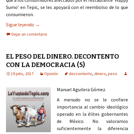
que a los consumidores afectados por el restaurante ‘Happy
Sumo’ en Tepic, se les apoyará con el reembolso de lo que
consumieron.
Se les regresará su dinero a afectados por rest
Sigue leyendo
→
Dejar un comentario
EL PESO DEL DINERO. DECONTENTO
CON LA DEMOCRACIA (5)
19 julio, 2017
Opinión
descontento
,
dinero
,
peso
Manuel Aguilera Gómez.
A menudo no se le confiere
importancia al cambio ideológico
operado en la élites gobernantes
de México. No valoramos
suficientemente la diferencia