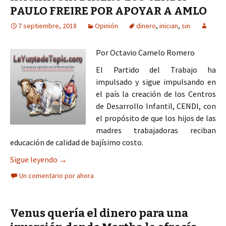
PAULO FREIRE POR APOYAR A AMLO
7 septiembre, 2018
Opinión
dinero
,
inician
,
sin
Por Octavio Camelo Romero
El Partido del Trabajo ha
impulsado y sigue impulsando en
el país la creación de los Centros
de Desarrollo Infantil, CENDI, con
el propósito de que los hijos de las
madres trabajadoras reciban
educación de calidad de bajísimo costo.
INICIAN SIN DINERO LOS CENDIS PAULO FREIR
Sigue leyendo
→
Un comentario por ahora
Venus quería el dinero para una