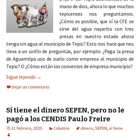
mano de dios, ahora lo que muchos
tepicenses nos preguntamos.
¿Cómo es posible, que sí la CFE se
sirve del agua nayarita con tres
presas en nuestro estado ahora
tenga sin agua al municipio de Tepic? Esto nos hace que nos
lleva a un sinfín de preguntas, por ejemplo: ¿Paga la presa
de Aguamilpa uso de suelo como empresa al municipio de
Tepic? O ¿Cómo están los convenios de empresa municipio?
A dónde se va el dinero del SIAPA, el pueblo no e
Sigue leyendo
→
Dejar un comentario
Sí tiene el dinero SEPEN, pero no le
pagó a los CENDIS Paulo Freire
11 febrero, 2020
Columna
dinero
,
SEPEN
,
sí tiene