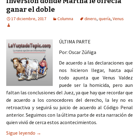
inversión donde Martha le ofrecía
ganar el doble
17 diciembre, 2017
Columna
dinero
,
quería
,
Venus
ÚLTIMA PARTE
Por: Oscar Zúñiga
De acuerdo a las declaraciones que
nos hicieron llegar, hasta aquí
todo apunta que Venus Valdez
puede ser la homicida, pero aun
faltan las conclusiones del Juez, ya que hay que recordar que
de acuerdo a los conocedores del derecho, la ley no es
retroactiva y seguirá su juicio de acuerdo al Código Penal
anterior. Seguimos con la última parte de esta narración de
quien vivió de cerca estos acontecimientos.
Venus quería el dinero para una inversión donde M
Sigue leyendo
→