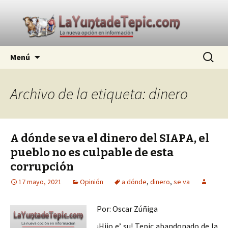
La nueva opción en información
Ir
Buscar:
La Yunta de Tepic
Menú
al
contenido
Archivo de la etiqueta: dinero
A dónde se va el dinero del SIAPA, el
pueblo no es culpable de esta
corrupción
17 mayo, 2021
Opinión
a dónde
,
dinero
,
se va
Por: Oscar Zúñiga
¡Hijo e’ su! Tepic abandonado de la