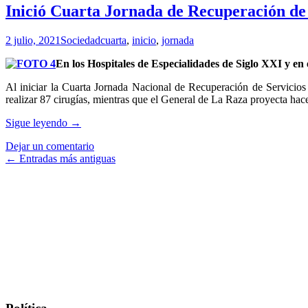
dosis
Inició Cuarta Jornada de Recuperación de S
contra
COVID-
2 julio, 2021
Sociedad
cuarta
,
inicio
,
jornada
19
a
En los Hospitales de Especialidades de Siglo XXI y en 
personas
de
Al iniciar la Cuarta Jornada Nacional de Recuperación de Servicio
50
realizar 87 cirugías, mientras que el General de La Raza proyecta hac
a
59
Inició
Sigue leyendo
→
años
Cuarta
Dejar un comentario
Jornada
Ir
←
Entradas más antiguas
de
Recuperación
a
de
las
Servicios
del
entradas
IMSS;
se
prevé
realizar
más
de
21
mil