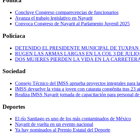
Política
consultas
y
Concluye Congreso comparecencias de funcionarios
tres
Avanza el trabajo legislativo en Nayarit
mil
Convoca Congreso de Nayarit al Parlamento Juvenil 2025
cirugías
Policiaca
DETENIDO EL PRESIDENTE MUNICIPAL DE TUXPAN
RUGEN LAS ARMAS LARGAS EN LA COL 3 DE JULIO
DOS MUJERES PIERDEN LA VIDA EN LA CARRETERA
Sociedad
Consejo Técnico del IMSS aprueba proyectos integrales para 
IMSS devuelve la vista a joven con catarata congénita tras 23 a
Realiza IMSS Nayarit jornada de capacitación para personal de
Deportes
El río Santiago es uno de los más contaminados de México
Nayarit de vuelta en un evento nacional
Ya hay nominados al Premio Estatal del Deporte