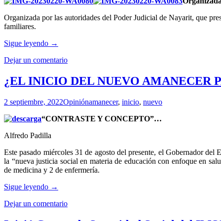
Organizada 
Organizada por las autoridades del Poder Judicial de Nayarit, que pres
familiares.
Inició
Sigue leyendo
→
en
Dejar un comentario
el
Poder
Judicial
¿EL INICIO DEL NUEVO AMANECER P
de
Nayarit
2 septiembre, 2022
Opinión
amanecer
,
inicio
,
nuevo
la
Semana
“CONTRASTE Y CONCEPTO”…
de
la
Alfredo Padilla
Salud
2023,
Este pasado miércoles 31 de agosto del presente, el Gobernador del E
en
la “nueva justicia social en materia de educación con enfoque en salu
beneficio
de medicina y 2 de enfermería.
del
personal
¿EL
Sigue leyendo
→
y
INICIO
sus
Dejar un comentario
DEL
familias
NUEVO