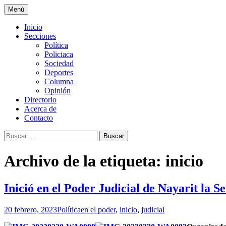
Ir
Menú
al
La nueva opción en información
La Yunta de Tepic
contenido
Inicio
Secciones
Política
Policiaca
Sociedad
Deportes
Columna
Opinión
Directorio
Acerca de
Contacto
Buscar:
Archivo de la etiqueta: inicio
Inició en el Poder Judicial de Nayarit la S
20 febrero, 2023
Política
en el poder
,
inicio
,
judicial