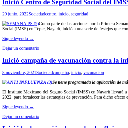
AMANECER
Inició Centro de Seguridad Social del IMSS
PARA
LA
29 junio, 2022
Sociedad
centro
,
inicio
,
seguridad
SALUD
EN
Como parte de las acciones por la Primera Semana 
NAYARIT?
Social (IMSS) en Tepic, Nayarit, inició a una serie de festejos que co
Inició
Sigue leyendo
→
Centro
Dejar un comentario
de
Seguridad
Social
Inició campaña de vacunación contra la in
del
IMSS
8 noviembre, 2021
Sociedad
campaña
,
inicio
,
vacunacion
actividades
por
Se tiene programada la aplicación de más
la
1ª
El Instituto Mexicano del Seguro Social (IMSS) en Nayarit llevará 
Semana
2022, para fortalecer las estrategias de prevención. Para dicho efecto
Nacional
de
Inició
Sigue leyendo
→
las
campaña
prestaciones
Dejar un comentario
de
sociales
vacunación
contra