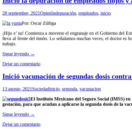
Inició la depuración de empleados flojos y 
la
influenza
28 septiembre, 2021
Opinión
depuración
,
empleados
,
inicio
estacional
el
Por: Oscar Zúñiga
IMSS
Nayarit
¡Hijo e’ su! Comienza a moverse el engranaje en el Gobierno del Es
lleva al frente del timón. Lo señalamos muchas veces, el doctor es ho
trabajo.
Inició
Sigue leyendo
→
la
Dejar un comentario
depuración
de
empleados
Inició vacunación de segundas dosis contr
flojos
y
13 agosto, 2021
Sociedad
inicio
,
segunda
,
vacunacion
aviadores
en
El Instituto Mexicano del Seguro Social (IMSS) e
la
gestación, para que acudan a aplicarse la segunda
Secretaría
de
Inició
Sigue leyendo
→
Salud
vacunación
Dejar un comentario
de
segundas