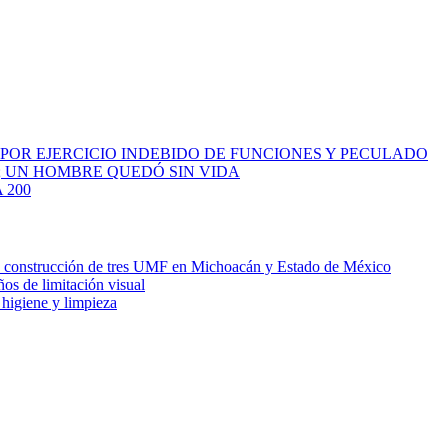
 POR EJERCICIO INDEBIDO DE FUNCIONES Y PECULADO
; UN HOMBRE QUEDÓ SIN VIDA
 200
la construcción de tres UMF en Michoacán y Estado de México
ños de limitación visual
 higiene y limpieza