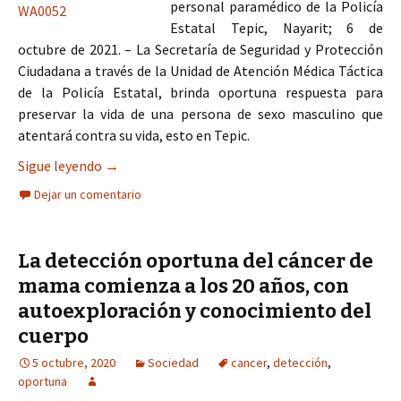
personal paramédico de la Policía
Estatal Tepic, Nayarit; 6 de
octubre de 2021. – La Secretaría de Seguridad y Protección
Ciudadana a través de la Unidad de Atención Médica Táctica
de la Policía Estatal, brinda oportuna respuesta para
preservar la vida de una persona de sexo masculino que
atentará contra su vida, esto en Tepic.
Oportuna respuesta de SSPC permite preservar v
Sigue leyendo
→
Dejar un comentario
La detección oportuna del cáncer de
mama comienza a los 20 años, con
autoexploración y conocimiento del
cuerpo
5 octubre, 2020
Sociedad
cancer
,
detección
,
oportuna