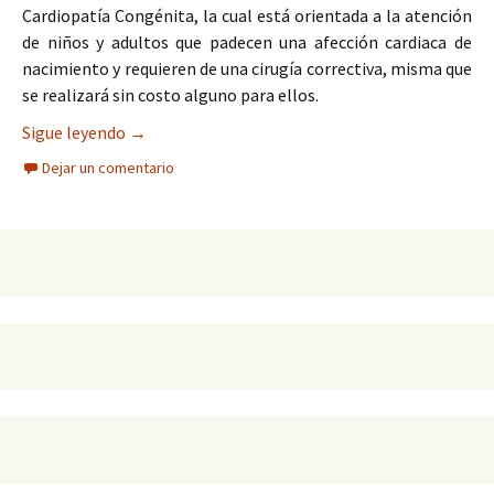
Cardiopatía Congénita, la cual está orientada a la atención
de niños y adultos que padecen una afección cardiaca de
nacimiento y requieren de una cirugía correctiva, misma que
se realizará sin costo alguno para ellos.
Arranca Campaña de Detección Oportuna de Card
Sigue leyendo
→
Dejar un comentario