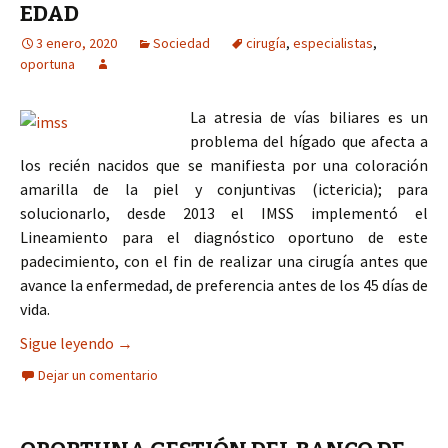
EDAD
3 enero, 2020
Sociedad
cirugía
,
especialistas
,
oportuna
La atresia de vías biliares es un
problema del hígado que afecta a
los recién nacidos que se manifiesta por una coloración
amarilla de la piel y conjuntivas (ictericia); para
solucionarlo, desde 2013 el IMSS implementó el
Lineamiento para el diagnóstico oportuno de este
padecimiento, con el fin de realizar una cirugía antes que
avance la enfermedad, de preferencia antes de los 45 días de
vida.
CON CIRUGÍA OPORTUNA, ESPECIALISTAS DEL IM
Sigue leyendo
→
Dejar un comentario