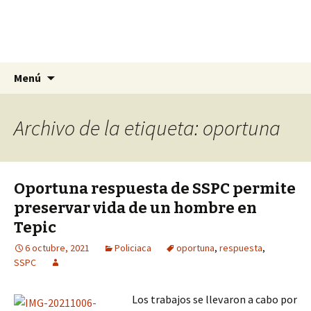
La nueva opción en información
Ir
Buscar:
La Yunta de Tepic
Menú
al
contenido
Archivo de la etiqueta: oportuna
Oportuna respuesta de SSPC permite
preservar vida de un hombre en
Tepic
6 octubre, 2021
Policiaca
oportuna
,
respuesta
,
SSPC
Los trabajos se llevaron a cabo por