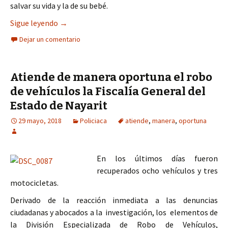
salvar su vida y la de su bebé.
OPORTUNA GESTIÓN DEL BANCO DE SANGRE DEL 
Sigue leyendo
→
Dejar un comentario
Atiende de manera oportuna el robo
de vehículos la Fiscalía General del
Estado de Nayarit
29 mayo, 2018
Policiaca
atiende
,
manera
,
oportuna
En los últimos días fueron
recuperados ocho vehículos y tres
motocicletas.
Derivado de la reacción inmediata a las denuncias
ciudadanas y abocados a la investigación, los elementos de
la División Especializada de Robo de Vehículos,