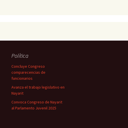
Política
Concluye Congreso
comparecencias de
funcionarios
Avanza el trabajo legislativo en
Nayarit
Convoca Congreso de Nayarit
al Parlamento Juvenil 2025