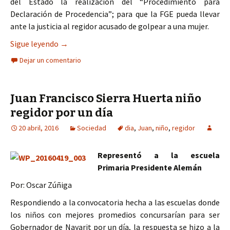
del Estado la realización del “Procedimiento para
Declaración de Procedencia”; para que la FGE pueda llevar
ante la justicia al regidor acusado de golpear a una mujer.
Fiscalía pide “desafuero” para Regidor
Sigue leyendo
→
Dejar un comentario
Juan Francisco Sierra Huerta niño
regidor por un día
20 abril, 2016
Sociedad
dia
,
Juan
,
niño
,
regidor
Representó a la escuela
Primaria Presidente Alemán
Por: Oscar Zúñiga
Respondiendo a la convocatoria hecha a las escuelas donde
los niños con mejores promedios concursarían para ser
Gobernador de Nayarit por un día, la respuesta se hizo a la