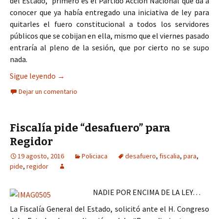
del Estado, primero es el Partido Acción Nacional que da a
conocer que ya había entregado una iniciativa de ley para
quitarles el fuero constitucional a todos los servidores
públicos que se cobijan en ella, mismo que el viernes pasado
entraría al pleno de la sesión, que por cierto no se supo
nada.
Piden juicio de procedencia en contra del regidor
Sigue leyendo
→
Dejar un comentario
Fiscalía pide “desafuero” para
Regidor
19 agosto, 2016
Policiaca
desafuero
,
fiscalia
,
para
,
pide
,
regidor
NADIE POR ENCIMA DE LA LEY…
La Fiscalía General del Estado, solicitó ante el H. Congreso