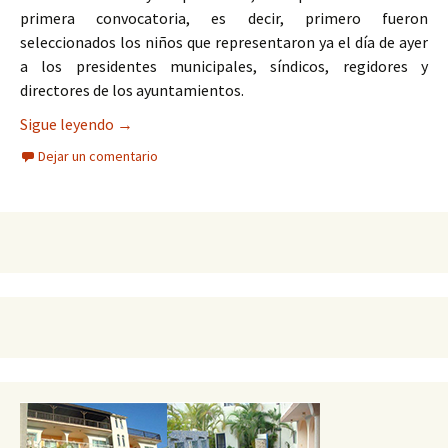
primera convocatoria, es decir, primero fueron
seleccionados los niños que representaron ya el día de ayer
a los presidentes municipales, síndicos, regidores y
directores de los ayuntamientos.
Juan Francisco Sierra Huerta niño regidor por un 
Sigue leyendo
→
Dejar un comentario