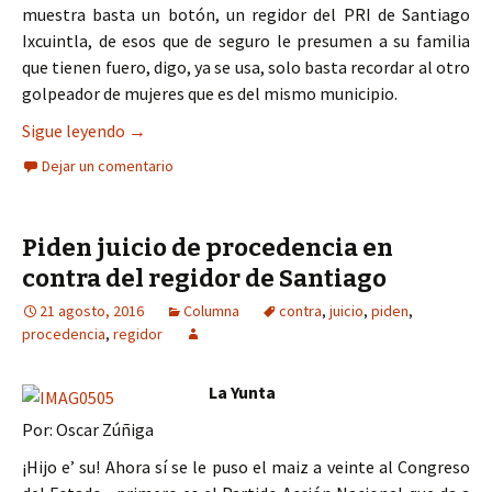
muestra basta un botón, un regidor del PRI de Santiago
Ixcuintla, de esos que de seguro le presumen a su familia
que tienen fuero, digo, ya se usa, solo basta recordar al otro
golpeador de mujeres que es del mismo municipio.
Regidor priista demanda a su mujer por la pensi
Sigue leyendo
→
Dejar un comentario
Piden juicio de procedencia en
contra del regidor de Santiago
21 agosto, 2016
Columna
contra
,
juicio
,
piden
,
procedencia
,
regidor
La Yunta
Por: Oscar Zúñiga
¡Hijo e’ su! Ahora sí se le puso el maiz a veinte al Congreso