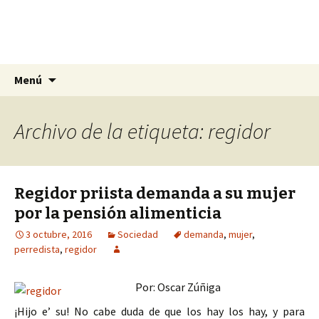
La nueva opción en información
Ir
Buscar:
La Yunta de Tepic
Menú
al
contenido
Archivo de la etiqueta: regidor
Regidor priista demanda a su mujer
por la pensión alimenticia
3 octubre, 2016
Sociedad
demanda
,
mujer
,
perredista
,
regidor
Por: Oscar Zúñiga
¡Hijo e’ su! No cabe duda de que los hay los hay, y para