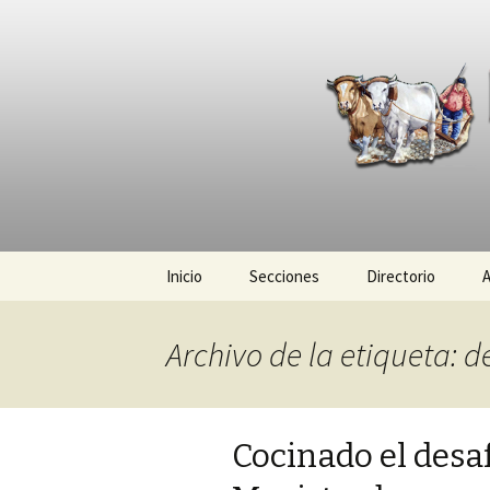
La nueva opción en informació
La Yunta d
Ir
Inicio
Secciones
Directorio
A
al
contenido
Política
Archivo de la etiqueta: 
Policiaca
Sociedad
Cocinado el desa
Deportes