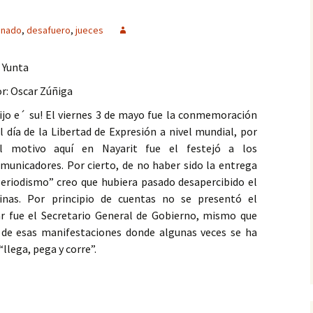
inado
,
desafuero
,
jueces
 Yunta
r: Oscar Zúñiga
ijo e´ su! El viernes 3 de mayo fue la conmemoración
l día de la Libertad de Expresión a nivel mundial, por
al motivo aquí en Nayarit fue el festejó a los
municadores. Por cierto, de no haber sido la entrega
eriodismo” creo que hubiera pasado desapercibido el
nas. Por principio de cuentas no se presentó el
r fue el Secretario General de Gobierno, mismo que
de esas manifestaciones donde algunas veces se ha
lega, pega y corre”.
ro de Jueces y Magistrado