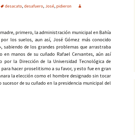
desacato
,
desafuero
,
José
,
pidieron
esmadre, primero, la administración municipal en Bahía
 por los suelos, aun así, José Gómez más conocido
, sabiendo de los grandes problemas que arrastraba
o en manos de su cuñado Rafael Cervantes, aún así
 por la Dirección de la Universidad Tecnológica de
para hacer proselitismo a su favor, y esto fue en gran
anara la elección como el hombre designado sin tocar
 sucesor de su cuñado en la presidencia municipal del
o de José Gómez por desacato judicial