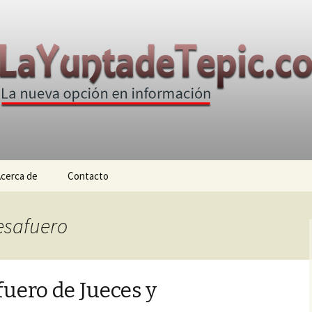
n
e Tepic
cerca de
Contacto
desafuero
fuero de Jueces y