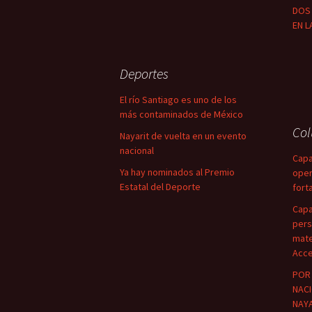
DOS 
EN L
Deportes
El río Santiago es uno de los
más contaminados de México
Co
Nayarit de vuelta en un evento
nacional
Capa
Ya hay nominados al Premio
oper
Estatal del Deporte
fort
Capa
pers
mate
Acce
POR 
NACI
NAYA