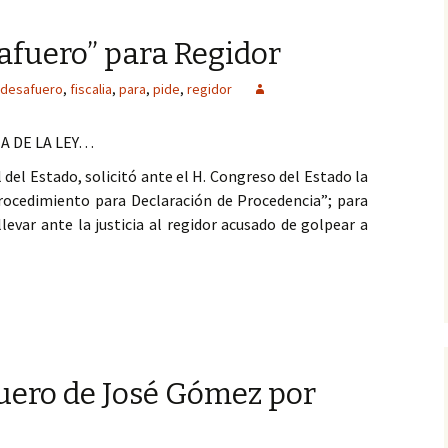
safuero” para Regidor
desafuero
,
fiscalia
,
para
,
pide
,
regidor
A DE LA LEY…
l del Estado, solicitó ante el H. Congreso del Estado la
Procedimiento para Declaración de Procedencia”; para
levar ante la justicia al regidor acusado de golpear a
alía pide “desafuero” para Regidor
fuero de José Gómez por