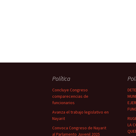
Política
Pol
Concluye Congreso
DETE
comparecencias de
MUNI
funcionarios
EJER
FUN
Avanza el trabajo legislativo en
Nayarit
RUG
LA C
Convoca Congreso de Nayarit
QUED
al Parlamento Juvenil 2025