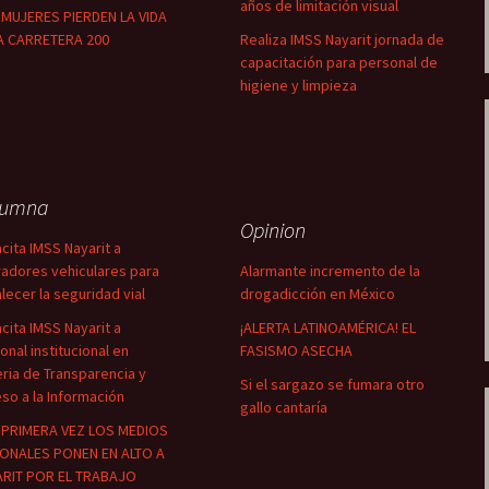
años de limitación visual
MUJERES PIERDEN LA VIDA
A CARRETERA 200
Realiza IMSS Nayarit jornada de
capacitación para personal de
higiene y limpieza
lumna
Opinion
cita IMSS Nayarit a
adores vehiculares para
Alarmante incremento de la
alecer la seguridad vial
drogadicción en México
cita IMSS Nayarit a
¡ALERTA LATINOAMÉRICA! EL
onal institucional en
FASISMO ASECHA
ria de Transparencia y
Si el sargazo se fumara otro
so a la Información
gallo cantaría
PRIMERA VEZ LOS MEDIOS
ONALES PONEN EN ALTO A
RIT POR EL TRABAJO