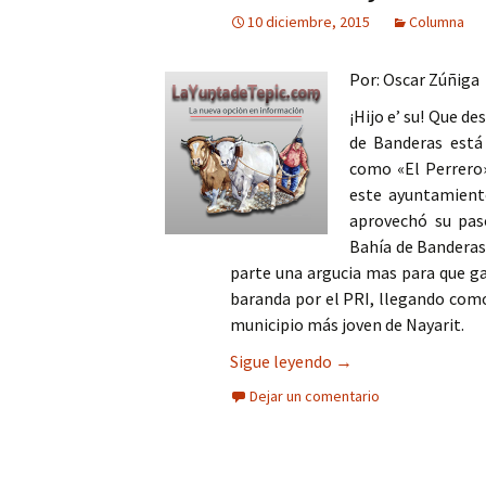
10 diciembre, 2015
Columna
Por: Oscar Zúñiga
¡Hijo e’ su! Que d
de Banderas está
como «El Perrero»
este ayuntamient
aprovechó su paso
Bahía de Banderas 
parte una argucia mas para que g
baranda por el PRI, llegando como
municipio más joven de Nayarit.
Pidieron el desafuer
Sigue leyendo
→
Dejar un comentario