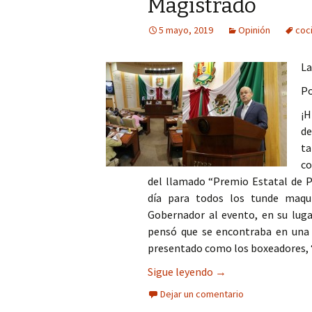
Magistrado
Columna
5 mayo, 2019
Opinión
coc
Opinión
La
Po
¡H
de
t
co
del llamado “Premio Estatal de P
día para todos los tunde maqui
Gobernador al evento, en su luga
pensó que se encontraba en una 
presentado como los boxeadores, “l
Cocinado el desafue
Sigue leyendo
→
Dejar un comentario