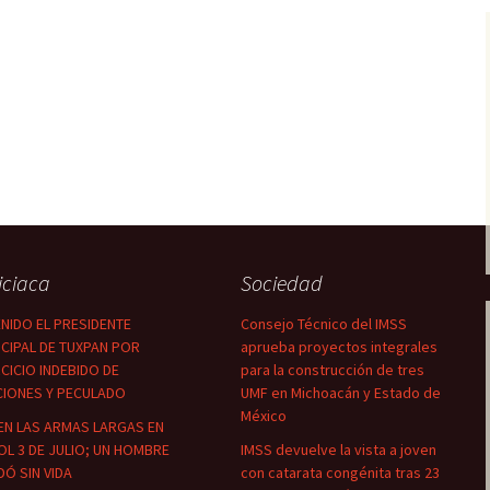
iciaca
Sociedad
NIDO EL PRESIDENTE
Consejo Técnico del IMSS
CIPAL DE TUXPAN POR
aprueba proyectos integrales
CICIO INDEBIDO DE
para la construcción de tres
CIONES Y PECULADO
UMF en Michoacán y Estado de
México
EN LAS ARMAS LARGAS EN
OL 3 DE JULIO; UN HOMBRE
IMSS devuelve la vista a joven
Ó SIN VIDA
con catarata congénita tras 23