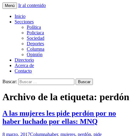
Ir al contenido
Menú
La nueva opción en información
La Yunta de Tepic
Inicio
Secciones
Política
Policiaca
Sociedad
Deportes
Columna
Opinión
Directorio
Acerca de
Contacto
Buscar:
Archivo de la etiqueta: perdón
A las mujeres les pide perdón por no
haber luchado por ellas: MNQ
8 marzo, 2017
Columna
haber
,
mujeres
,
perdón
,
pide