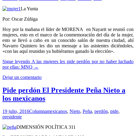
La Yunta
Por: Oscar Zúñiga
Hoy por la mañana el líder de MORENA en Nayarit se reunió con
mujeres, esto en el marco de la conmemoración del día de la mujer,
esto se llevó a cabo en un conocido salón de nuestra ciudad, ahí
Navarro Quintero les dio un mensaje a las asistentes diciéndoles,
«con las aquí reunidas ya hubiéramos ganado la elección».
Sigue leyendo
A las mujeres les pide perdón por no haber luchado
por ellas: MNQ
→
Dejar un comentario
Pide perdón El Presidente Peña Nieto a
los mexicanos
19 julio, 2016
Columna
mexicanos
,
Nieto
,
Peña
,
perdón
,
pide
,
presidente
DIMENSIÓN POLÍTICA 311