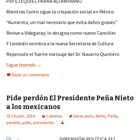
Por EZEQUIEL PARRA ALTAMIRANO
Mientras tanto sigue la crispación social en México
“Aumento, un mal necesario que evita daños graves”
Revive a Videgaray; lo designa como nuevo Canciller
Y también nombra a la nueva Secretaria de Cultura
Repercute el fuerte mensaje del Dr. Navarro Quintero
Finalmente Peña Nieto sale para hablar de gaso
Sigue leyendo
→
Dejar un comentario
Pide perdón El Presidente Peña Nieto
a los mexicanos
19 julio, 2016
Columna
mexicanos
,
Nieto
,
Peña
,
perdón
,
pide
,
presidente
DIMENSIÓN POLÍTICA 311