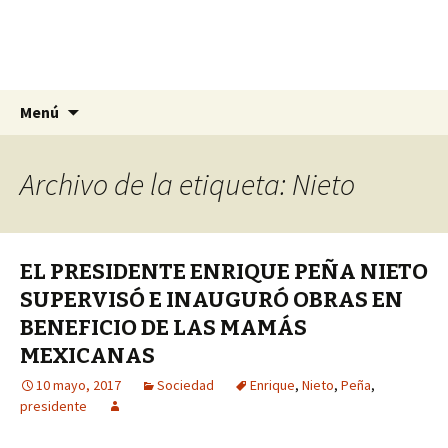
La nueva opción en información
Ir
Buscar:
La Yunta de Tepic
Menú
al
contenido
Archivo de la etiqueta: Nieto
EL PRESIDENTE ENRIQUE PEÑA NIETO
SUPERVISÓ E INAUGURÓ OBRAS EN
BENEFICIO DE LAS MAMÁS
MEXICANAS
10 mayo, 2017
Sociedad
Enrique
,
Nieto
,
Peña
,
presidente