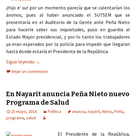
¡Hijo e’ su! por un momento parecía que se calentarían los
ánimos, pues al haber anunciado el SUTSEM que se
presentaría en el Auditorio de la Gente ante Peña Nieto
para hacerle saber sus inquietudes, puso en guardia al
Estado Mayor presidencial, y por lo tanto los trabajadores
ya eran esperados por la policía para impedir que llegaran
hasta donde estaría el Presidente de la República.
El SUTSEM no pudo llegar hasta Peña Nieto
Sigue leyendo
→
Dejar un comentario
En Nayarit anuncia Peña Nieto nuevo
Programa de Salud
25 mayo, 2016
Política
anuncia
,
nayarit
,
Nieto
,
Peña
,
programa
,
salud
El Presidente de la República,