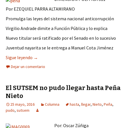
Por EZEQUIEL PARRA ALTAMIRANO
Promulga las leyes del sistema nacional anticorrupción
Virgilio Andrade dimite a Función Pública y lo explica
Nuevo titular será ratificado por el Senado en lo sucesivo
Juventud nayarita se le entrega a Manuel Cota Jiménez
Pide perdón El Presidente Peña Nieto a los mex
Sigue leyendo
→
Dejar un comentario
El SUTSEM no pudo llegar hasta Peña
Nieto
25 mayo, 2016
Columna
hasta
,
llegar
,
Nieto
,
Peña
,
pudo
,
sutsem
Por: Oscar Zúñiga