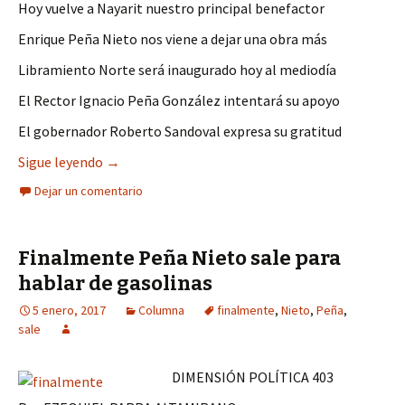
Hoy vuelve a Nayarit nuestro principal benefactor
Enrique Peña Nieto nos viene a dejar una obra más
Libramiento Norte será inaugurado hoy al mediodía
El Rector Ignacio Peña González intentará su apoyo
El gobernador Roberto Sandoval expresa su gratitud
La UAN merece que Peña Nieto le preste su aten
Sigue leyendo
→
Dejar un comentario
Finalmente Peña Nieto sale para
hablar de gasolinas
5 enero, 2017
Columna
finalmente
,
Nieto
,
Peña
,
sale
DIMENSIÓN POLÍTICA 403