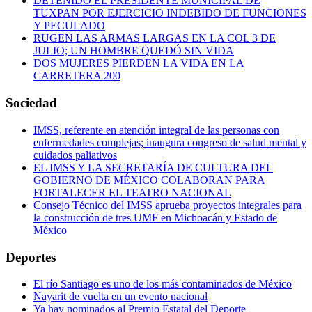
DETENIDO EL PRESIDENTE MUNICIPAL DE
TUXPAN POR EJERCICIO INDEBIDO DE FUNCIONES
Y PECULADO
RUGEN LAS ARMAS LARGAS EN LA COL 3 DE
JULIO; UN HOMBRE QUEDÓ SIN VIDA
DOS MUJERES PIERDEN LA VIDA EN LA
CARRETERA 200
Sociedad
IMSS, referente en atención integral de las personas con
enfermedades complejas; inaugura congreso de salud mental y
cuidados paliativos
EL IMSS Y LA SECRETARÍA DE CULTURA DEL
GOBIERNO DE MÉXICO COLABORAN PARA
FORTALECER EL TEATRO NACIONAL
Consejo Técnico del IMSS aprueba proyectos integrales para
la construcción de tres UMF en Michoacán y Estado de
México
Deportes
El río Santiago es uno de los más contaminados de México
Nayarit de vuelta en un evento nacional
Ya hay nominados al Premio Estatal del Deporte