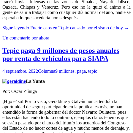
traerá lluvias intensas en las zonas de Sinaloa, Nayarit, Jalisco,
Oaxaca, Chiapas y Veracruz. Pero eso no le quitó el animo a la
gente de salir a trabajar como cualquier día normal del año, nadie se
esperaba lo que sucedería horas después.
Sigue leyendo
Fuerte caos en Tepic causado por el sismo de hoy
→
Un comentario por ahora
Tepic paga 9 millones de pesos anuales
por renta de vehículos para SIAPA
4 septiembre, 2022
Columna
9 millones
,
paga
,
tepic
La Yunta
Por: Oscar Zúñiga
¡Hijo e’ su! Por lo visto, Geraldine y Galván nunca tendrán la
oportunidad de seguir participando en la política, es más, no han
entendido la forma de gobernar del doctor Navarro Quintero, pues
ellos están haciendo todo lo contrario, ejemplos claros tenemos que
se están pasando por el arco del triunfo los acuerdos del Congreso
del Estado de no hacer cortes de agua y mucho menos de drenaje, y,