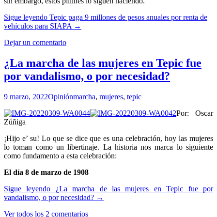
sin embargo, estos pillines lo siguen haciendo.
Sigue leyendo
Tepic paga 9 millones de pesos anuales por renta de
vehículos para SIAPA
→
Dejar un comentario
¿La marcha de las mujeres en Tepic fue
por vandalismo, o por necesidad?
9 marzo, 2022
Opinión
marcha
,
mujeres
,
tepic
Por: Oscar
Zúñiga
¡Hijo e’ su! Lo que se dice que es una celebración, hoy las mujeres
lo toman como un libertinaje. La historia nos marca lo siguiente
como fundamento a esta celebración:
El día 8 de marzo de 1908
Sigue leyendo
¿La marcha de las mujeres en Tepic fue por
vandalismo, o por necesidad?
→
Ver todos los 2 comentarios