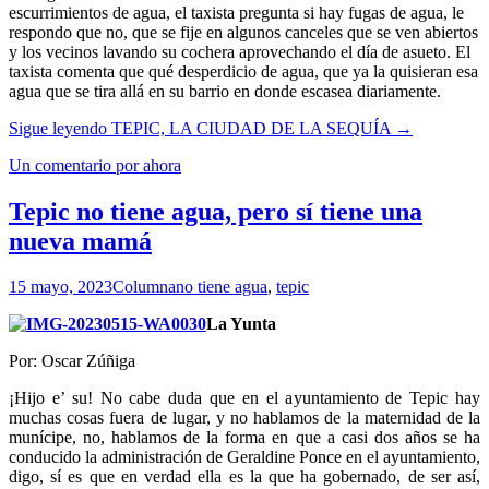
escurrimientos de agua, el taxista pregunta si hay fugas de agua, le
respondo que no, que se fije en algunos canceles que se ven abiertos
y los vecinos lavando su cochera aprovechando el día de asueto. El
taxista comenta que qué desperdicio de agua, que ya la quisieran esa
agua que se tira allá en su barrio en donde escasea diariamente.
Sigue leyendo
TEPIC, LA CIUDAD DE LA SEQUÍA
→
Un comentario por ahora
Tepic no tiene agua, pero sí tiene una
nueva mamá
15 mayo, 2023
Columna
no tiene agua
,
tepic
La Yunta
Por: Oscar Zúñiga
¡Hijo e’ su! No cabe duda que en el ayuntamiento de Tepic hay
muchas cosas fuera de lugar, y no hablamos de la maternidad de la
munícipe, no, hablamos de la forma en que a casi dos años se ha
conducido la administración de Geraldine Ponce en el ayuntamiento,
digo, sí es que en verdad ella es la que ha gobernado, de ser así,