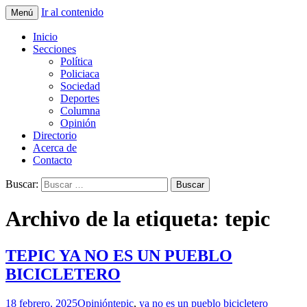
Ir al contenido
Menú
La nueva opción en información
La Yunta de Tepic
Inicio
Secciones
Política
Policiaca
Sociedad
Deportes
Columna
Opinión
Directorio
Acerca de
Contacto
Buscar:
Archivo de la etiqueta: tepic
TEPIC YA NO ES UN PUEBLO
BICICLETERO
18 febrero, 2025
Opinión
tepic
,
ya no es un pueblo bicicletero