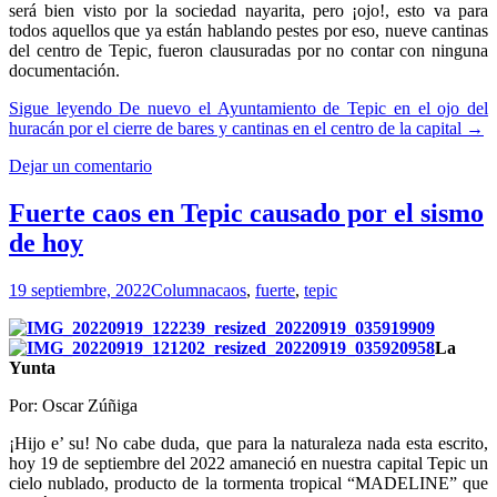
será bien visto por la sociedad nayarita, pero ¡ojo!, esto va para
todos aquellos que ya están hablando pestes por eso, nueve cantinas
del centro de Tepic, fueron clausuradas por no contar con ninguna
documentación.
Sigue leyendo
De nuevo el Ayuntamiento de Tepic en el ojo del
huracán por el cierre de bares y cantinas en el centro de la capital
→
Dejar un comentario
Fuerte caos en Tepic causado por el sismo
de hoy
19 septiembre, 2022
Columna
caos
,
fuerte
,
tepic
La
Yunta
Por: Oscar Zúñiga
¡Hijo e’ su! No cabe duda, que para la naturaleza nada esta escrito,
hoy 19 de septiembre del 2022 amaneció en nuestra capital Tepic un
cielo nublado, producto de la tormenta tropical “MADELINE” que